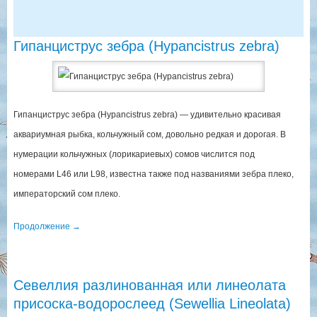
Гипанциструс зебра (Hypancistrus zebra)
Гипанциструс зебра (Hypancistrus zebra) — удивительно красивая
аквариумная рыбка, кольчужный сом, довольно редкая и дорогая. В
нумерации кольчужных (лорикариевых) сомов числится под
номерами L46 или L98, известна также под названиями зебра плеко,
императорский сом плеко.
Продолжение
→
Севеллия разлинованная или линеолата
присоска-водорослеед (Sewellia Lineolata)