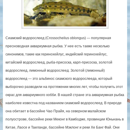
Сиамский водорослеед (Crossocheilus oblongus) — популярная
пресноводная аквариумная рыбка. У нее есть также несколько
синонимов, такие как геринохейлус, индийский геринохейлус,
китайский водорослеед, рыба-присоска, карп-присоска, золотой
водорослеед, лимонный водорослеед. Золотой (лимонный)
водорослеед — это альбинос сиамского водорослееда, который
выборочно разводили на протяжении многих лет, чтобы получить этот
окрас для аквариумного хобби. В нашей стране эта аквариумная рыбка
наиболее известна под названием сиамский водорослеед. В природе
она обитает в бассейне Чао Прайя, на северном малайском
полуострове, бассейне реки Меконг в Камбодже, провинции Юньнань в
Китае, Лаосе и Таиланде, бассейне Мэклонг и реки Хе Банг Фай. Они