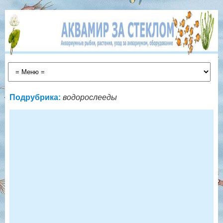
Подрубрика:
водорослееды