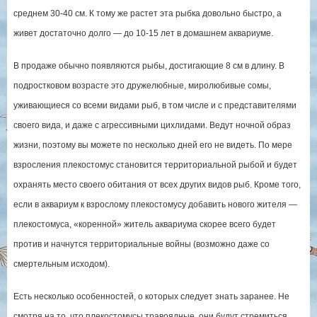
среднем 30-40 см. К тому же растет эта рыбка довольно быстро, а
живет достаточно долго — до 10-15 лет в домашнем аквариуме.
В продаже обычно появляются рыбы, достигающие 8 см в длину. В
подростковом возрасте это дружелюбные, миролюбивые сомы,
уживающиеся со всеми видами рыб, в том числе и с представителями
своего вида, и даже с агрессивными цихлидами. Ведут ночной образ
жизни, поэтому вы можете по несколько дней его не видеть. По мере
взросления плекостомус становится территориальной рыбой и будет
охранять место своего обитания от всех других видов рыб. Кроме того,
если в аквариум к взрослому плекостомусу добавить нового жителя —
плекостомуса, «коренной» житель аквариума скорее всего будет
против и начнутся территориальные войны (возможно даже со
смертельным исходом).
Есть несколько особенностей, о которых следует знать заранее. Не
смотря на то, что плекостомусы травоядные, они будут стремиться