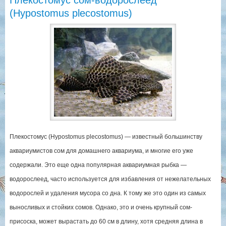
(Hypostomus plecostomus)
Плекостомус (Hypostomus plecostomus) — известный большинству
аквариумистов сом для домашнего аквариума, и многие его уже
содержали. Это еще одна популярная аквариумная рыбка —
водорослеед, часто используется для избавления от нежелательных
водорослей и удаления мусора со дна. К тому же это один из самых
выносливых и стойких сомов. Однако, это и очень крупный сом-
присоска, может вырастать до 60 см в длину, хотя средняя длина в