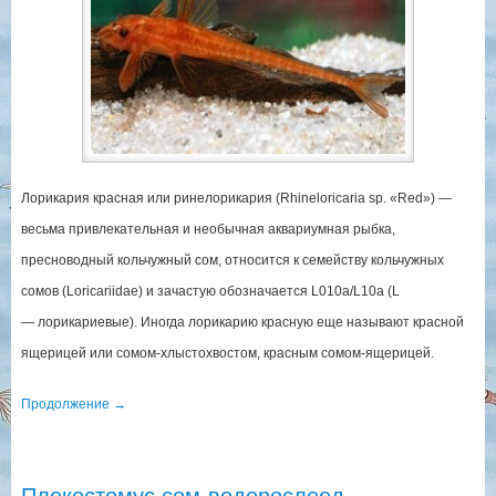
Лорикария красная или ринелорикария (Rhineloricaria sp. «Red») —
весьма привлекательная и необычная аквариумная рыбка,
пресноводный кольчужный сом, относится к семейству кольчужных
сомов (Loricariidae) и зачастую обозначается L010a/L10a (L
— лорикариевые). Иногда лорикарию красную еще называют красной
ящерицей или сомом-хлыстохвостом, красным сомом-ящерицей.
Продолжение
→
Плекостомус сом-водорослеед