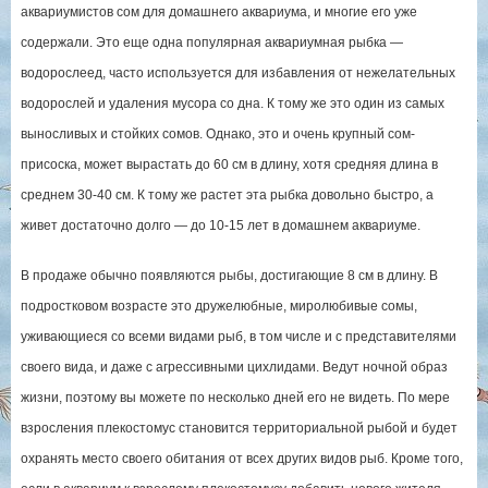
аквариумистов сом для домашнего аквариума, и многие его уже
содержали. Это еще одна популярная аквариумная рыбка —
водорослеед, часто используется для избавления от нежелательных
водорослей и удаления мусора со дна. К тому же это один из самых
выносливых и стойких сомов. Однако, это и очень крупный сом-
присоска, может вырастать до 60 см в длину, хотя средняя длина в
среднем 30-40 см. К тому же растет эта рыбка довольно быстро, а
живет достаточно долго — до 10-15 лет в домашнем аквариуме.
В продаже обычно появляются рыбы, достигающие 8 см в длину. В
подростковом возрасте это дружелюбные, миролюбивые сомы,
уживающиеся со всеми видами рыб, в том числе и с представителями
своего вида, и даже с агрессивными цихлидами. Ведут ночной образ
жизни, поэтому вы можете по несколько дней его не видеть. По мере
взросления плекостомус становится территориальной рыбой и будет
охранять место своего обитания от всех других видов рыб. Кроме того,