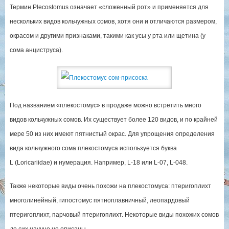
Термин Plecostomus означает «сложенный рот» и применяется для
нескольких видов кольчужных сомов, хотя они и отличаются размером,
окрасом и другими признаками, такими как усы у рта или щетина (у
сома анциструса).
Под названием «плекостомус» в продаже можно встретить много
видов кольчужных сомов. Их существует более 120 видов, и по крайней
мере 50 из них имеют пятнистый окрас. Для упрощения определения
вида кольчужного сома плекостомуса используется буква
L (Loricariidae) и нумерация. Например, L-18 или L-07, L-048.
Также некоторые виды очень похожи на плекостомуса: птеригоплихт
многолинейный, гипостомус пятноплавничный, леопардовый
птеригоплихт, парчовый птеригоплихт. Некоторые виды похожих сомов
до сих научно не описаны.