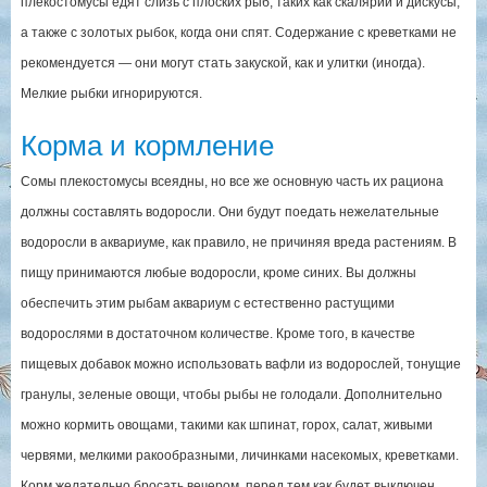
плекостомусы едят слизь с плоских рыб, таких как скалярии и дискусы,
а также с золотых рыбок, когда они спят. Содержание с креветками не
рекомендуется — они могут стать закуской, как и улитки (иногда).
Мелкие рыбки игнорируются.
Корма и кормление
Сомы плекостомусы всеядны, но все же основную часть их рациона
должны составлять водоросли. Они будут поедать нежелательные
водоросли в аквариуме, как правило, не причиняя вреда растениям. В
пищу принимаются любые водоросли, кроме синих. Вы должны
обеспечить этим рыбам аквариум с естественно растущими
водорослями в достаточном количестве. Кроме того, в качестве
пищевых добавок можно использовать вафли из водорослей, тонущие
гранулы, зеленые овощи, чтобы рыбы не голодали. Дополнительно
можно кормить овощами, такими как шпинат, горох, салат, живыми
червями, мелкими ракообразными, личинками насекомых, креветками.
Корм желательно бросать вечером, перед тем как будет выключен