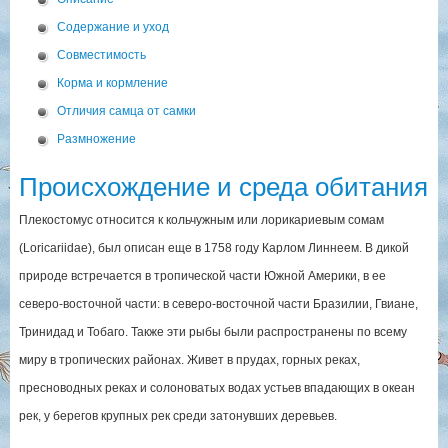
Содержание и уход
Совместимость
Корма и кормление
Отличия самца от самки
Размножение
Происхождение и среда обитания
Плекостомус относится к кольчужным или лорикариевым сомам
(Loricariidae), был описан еще в 1758 году Карлом Линнеем. В дикой
природе встречается в тропической части Южной Америки, в ее
северо-восточной части: в северо-восточной части Бразилии, Гвиане,
Тринидад и Тобаго. Также эти рыбы были распространены по всему
миру в тропических районах. Живет в прудах, горных реках,
пресноводных реках и солоноватых водах устьев впадающих в океан
рек, у берегов крупных рек среди затонувших деревьев.