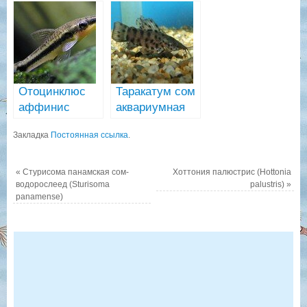
водорослеед-
paleatus)
чистильщик
Отоцинклюс
Таракатум сом
аффинис
аквариумная
(Otocinclus
рыба
Закладка
Постоянная ссылка
.
affinis)
«
Стурисома панамская сом-
Хоттония палюстрис (Hottonia
водорослеед (Sturisoma
palustris)
»
panamense)