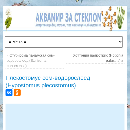
«
Стурисома панамская сом-
Хоттония палюстрис (Hottonia
водорослеед (Sturisoma
palustris)
»
panamense)
Плекостомус сом-водорослеед
(Hypostomus plecostomus)