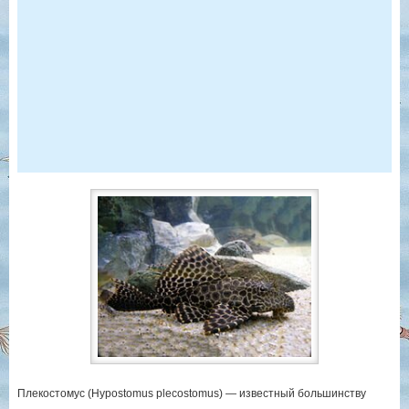
Плекостомус (Hypostomus plecostomus) — известный большинству