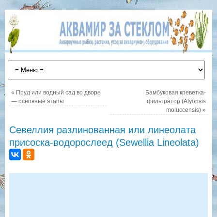
«
Пруд или водный сад во дворе
Бамбуковая креветка-
— основные этапы
фильтратор (Atyopsis
moluccensis)
»
Севеллия разлинованная или линеолата
присоска-водорослеед (Sewellia Lineolata)