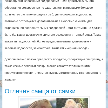
декорациями, заросшими водорослями. Если добиться сильного
обрастания водорослями не удается, или в аквариуме большое
количество растительноядных рыб, уничтожающих водоросли,
возможно потребуется дополнительная емкость с камнями для
выращивания дополнительных водорослей. Этот питомник не должен
быть большим, достаточно сильного освещения и теплой воды. Также
важен тип водорослей, более предпочтительны диатомовые и
зеленые водоросли, чем жесткие, такие как «черная борода».
Дополнительно можно предлагать продукты, содержащие спирулину, а
также свежие зелень и овощи. Можно самостоятельно из этих
продуктов приготовить корм, связующим материалом в котором станет
желатин.
Отличия самца от самки