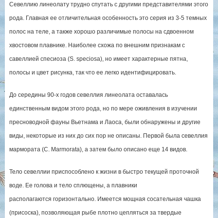
Севеллию линеолату трудно спутать с другими представителями этого
рода. Главная ее отличительная особенность это серия из 3-5 темных
полос на теле, а также хорошо различимые полосы на сдвоенном
хвостовом плавнике. Наиболее схожа по внешним признакам с
савеллией спесиоза (S. speciosa), но имеет характерные пятна,
полосы и цвет рисунка, так что ее легко идентифицировать.
До середины 90-х годов севеллия линеолата оставалась
единственным видом этого рода, но по мере оживления в изучении
пресноводной фауны Вьетнама и Лаоса, были обнаружены и другие
виды, некоторые из них до сих пор не описаны. Первой была севеллия
мармората (С. Marmorata), а затем было описано еще 14 видов.
Тело севеллии приспособлено к жизни в быстро текущей проточной
воде. Ее голова и тело сплющены, а плавники
располагаются горизонтально. Имеется мощная сосательная чашка
(присоска), позволяющая рыбе плотно цепляться за твердые