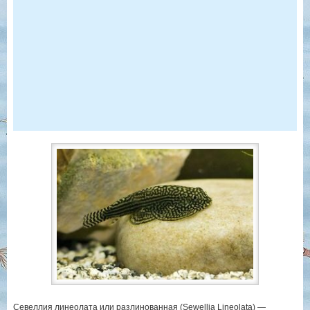
Севеллия линеолата или разлинованная (Sewellia Lineolata) —