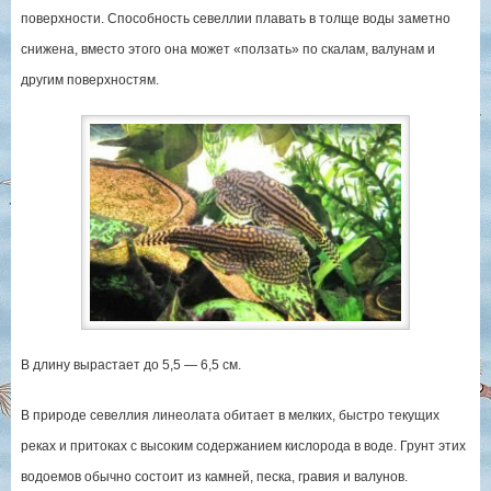
поверхности. Способность севеллии плавать в толще воды заметно
снижена, вместо этого она может «ползать» по скалам, валунам и
другим поверхностям.
В длину вырастает до 5,5 — 6,5 см.
В природе севеллия линеолата обитает в мелких, быстро текущих
реках и притоках с высоким содержанием кислорода в воде. Грунт этих
водоемов обычно состоит из камней, песка, гравия и валунов.