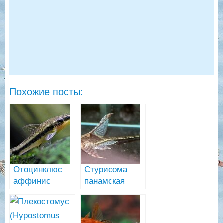
Похожие посты:
Отоцинклюс
Стурисома
аффинис
панамская
(Otocinclus
сом-
affinis)
водорослеед
(Sturisoma