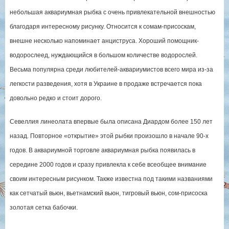
небольшая аквариумная рыбка с очень привлекательной внешностью
благодаря интересному рисунку. Относится к сомам-присоскам,
внешне несколько напоминает анциструса. Хороший помощник-
водорослеед, нуждающийся в большом количестве водорослей.
Весьма популярна среди любителей-аквариумистов всего мира из-за
легкости разведения, хотя в Украине в продаже встречается пока
довольно редко и стоит дорого.
Севеллия линеолата впервые была описана Диардом более 150 лет
назад. Повторное «открытие» этой рыбки произошло в начале 90-х
годов. В аквариумной торговле аквариумная рыбка появилась в
середине 2000 годов и сразу привлекла к себе всеобщее внимание
своим интересным рисунком. Также известна под такими названиями
как сетчатый вьюн, вьетнамский вьюн, тигровый вьюн, сом-присоска
золотая сетка бабочки.