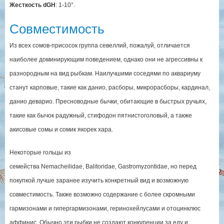
Жесткость dGH
: 1-10°.
Совместимость
Из всех сомов-присосок группа севеллий, пожалуй, отличается
наиболее доминирующим поведением, однако они не агрессивны к
разнородным на вид рыбкам. Наилучшими соседями по аквариуму
станут карповые, такие как данио, расборы, микрорасборы, кардинал,
данио деварио. Пресноводные бычки, обитающие в быстрых ручьях,
такие как бычок радужный, стифодон пятнистоголовый, а также
акисовые сомы и сомик якорек хара.
Некоторые гольцы из
семейства Nemacheilidae, Balitoridae, Gastromyzontidae, но перед
покупкой лучше заранее изучить конкретный вид и возможную
совместимость. Также возможно содержание с более скромными
гармизонами и гипергармизонами, геринохейлусами и отоцинклюс
аффинис. Обычно эти рыбки не создают конкуренции за еду и