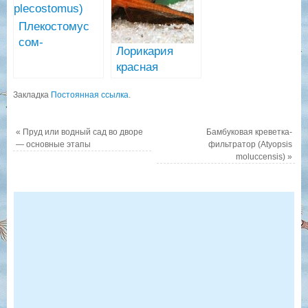
panamense)
Плекостомус
сом-
Лорикария
водорослеед
красная
(Hypostomus
(Rhineloricaria
plecostomus)
Закладка
Постоянная ссылка
.
sp. «Red»)
«
Пруд или водный сад во дворе
Бамбуковая креветка-
— основные этапы
фильтратор (Atyopsis
moluccensis)
»