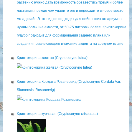
Криптокорина желтая (Cryptocoryne lutea)
Криптокорина Кордата Розанервид (Cryptocoryne Cordata Var.
Siamensis ‘Rosanervig)
Криптокорина курчавая (Cryptocoryne crispatula)