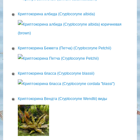
Криптокорина албида (Cryptocoryne albida)
Криптокорина Беккета (Петча) (Cryptocoryne Petchii)
Криптокорина бласса (Cryptocoryne blassii)
Криптокорина Вендта (Cryptocoryne Wendtii) виды