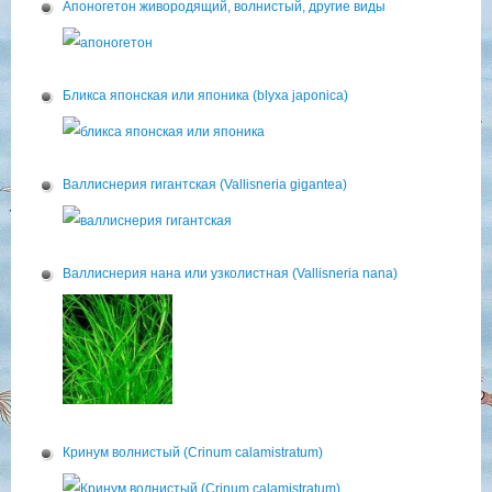
Апоногетон живородящий, волнистый, другие виды
Бликса японская или японика (blyxa japonica)
Валлиснерия гигантская (Vallisneria gigantea)
Валлиснерия нана или узколистная (Vallisneria nana)
Кринум волнистый (Crinum calamistratum)