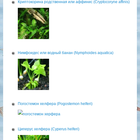
Криптокорина родственная или аффинис (Cryptocoryne affinis)
Нимфоидес или водный банан (Nymphoides aquatica)
Погостемон хелфера (Pogostemon helferi)
Циперус хелфера (Cyperus helferi)