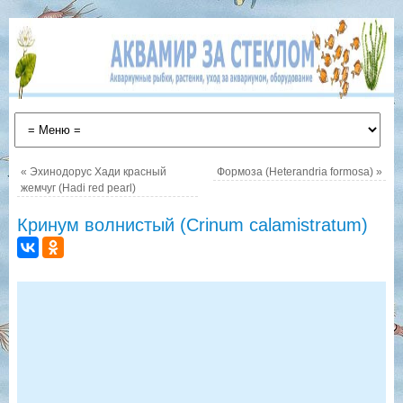
«
Эхинодорус Хади красный
Формоза (Heterandria formosa)
»
жемчуг (Hadi red pearl)
Кринум волнистый (Crinum calamistratum)