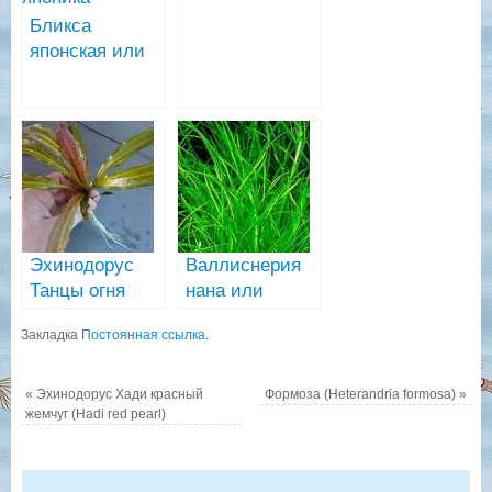
волнистый,
Бликса
другие виды
японская или
японика (blyxa
japonica)
Эхинодорус
Валлиснерия
Танцы огня
нана или
весной
узколистная
Закладка
Постоянная ссылка
.
(Tenzende
(Vallisneria
feuerfeder)
nana)
«
Эхинодорус Хади красный
Формоза (Heterandria formosa)
»
жемчуг (Hadi red pearl)