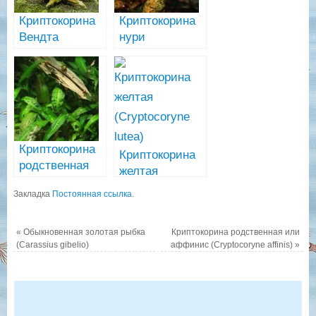
Криптокорина
Криптокорина
Вендта
нури
(Cryptocoryne
(Cryptocoryne
Wendtii) виды
nurii Rosen
Maiden)
Криптокорина
Криптокорина
родственная
желтая
или аффинис
(Cryptocoryne
Закладка
Постоянная ссылка
.
(Cryptocoryne
lutea)
affinis)
«
Обыкновенная золотая рыбка
Криптокорина родственная или
(Carassius gibelio)
аффинис (Cryptocoryne affinis)
»