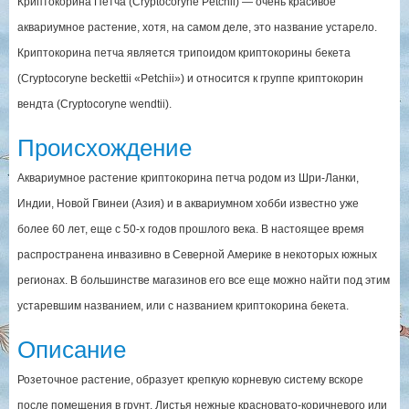
Криптокорина Петча (Cryptocoryne Petchii) — очень красивое
аквариумное растение, хотя, на самом деле, это название устарело.
Криптокорина петча является трипоидом криптокорины бекета
(Cryptocoryne beckettii «Petchii») и относится к группе криптокорин
вендта (Cryptocoryne wendtii).
Происхождение
Аквариумное растение криптокорина петча родом из Шри-Ланки,
Индии, Новой Гвинеи (Азия) и в аквариумном хобби известно уже
более 60 лет, еще с 50-х годов прошлого века. В настоящее время
распространена инвазивно в Северной Америке в некоторых южных
регионах. В большинстве магазинов его все еще можно найти под этим
устаревшим названием, или с названием криптокорина бекета.
Описание
Розеточное растение, образует крепкую корневую систему вскоре
после помещения в грунт. Листья нежные красновато-коричневого или