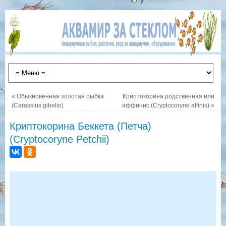
«
Обыкновенная золотая рыбка
Криптокорина родственная или
(Carassius gibelio)
аффинис (Cryptocoryne affinis)
»
Криптокорина Беккета (Петча)
(Cryptocoryne Petchii)