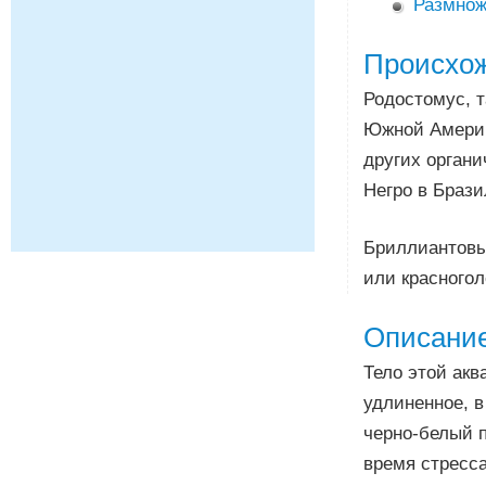
Размнож
Происхо
Родостомус, т
Южной Америк
других органи
Негро в Брази
Бриллиантовый
или красногол
Описани
Тело этой акв
удлиненное, в
черно-белый 
время стресса