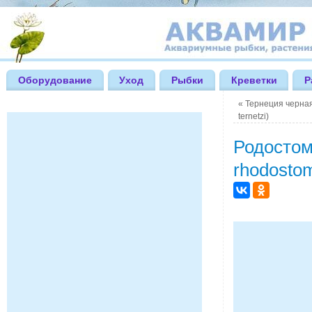
Оборудование
Уход
Рыбки
Креветки
Р
«
Тернеция черная
ternetzi)
Родостом
rhodosto