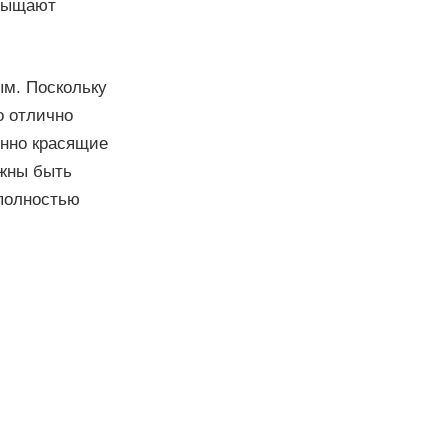
асыщают
ым. Поскольку
о отлично
енно красящие
лжны быть
 полностью