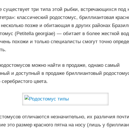
е существует три типа этой рыбки, встречающихся под
тетра»: классический родостомус, бриллиантовая красно
несколько позже и обитающая в других районах Бразили
омус (Petitella georgiae) — обитает в более жесткой вод
чень похожи и только специалисты смогут точно опреде
ть.
родостомусов можно найти в продаже, однако самый
нный и доступный в продаже бриллиантовый родостомус,
 серебристого цвета.
стомусов отличаются незначительно, их различия почти
ие это размер красного пятна на носу (лишь у бриллиа