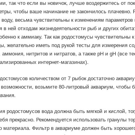
и, так что если вы новичок, лучше воздержитесь от по
етры, чтобы ваше начинание не закончилось плачевно.
воду, весьма чувствительны к изменениям параметров в
 в ней отходам жизнедеятельности рыб и других обита
обенно к аммиаку. Так как родостомусы чувствительны 
ы, желательно иметь под рукой тесты для измерения с
 аммония, нитритов и нитратов, а также pH и gH (все т
ализированных интернет-магазинах).
одостомусов количеством от 7 рыбок достаточно аквари
о возможности, возьмите 80-литровый аквариум, чтобы
вания.
я родостомусов вода должна быть мягкой и кислой, тог
ебя прекрасно. Рекомендуется использовать гранулы то
 материала. Фильтр в аквариуме должен быть хорошего