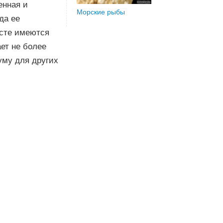
енная и
Морские рыбы
да ее
осте имеются
ет не более
уму для других