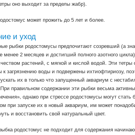
етры оно выходит за пределы жабр).
одостомус может прожить до 5 лет и более.
ие и уход
ные рыбки родостомусы предпочитают созревший (а зн
 менее 2 месяцев и достигший полного азотного цикла)
еством растений, с мягкой и кислой водой. Эти тетры 
ы к загрязнению воды и подвержены ихтиофтириозу, поэ
пускать их в только что запущенный аквариум с нестаб
 При правильном содержании эти рыбки весьма активны
ечения», однако при стрессе родостомусы могут стать
ом при запуске их в новый аквариум, им может понадоб
уть и восстановить свой натуральный цвет.
рыбка родостомус не подходит для содержания начин