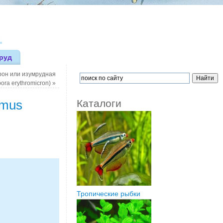
руд
рон или изумрудная
ora erythromicron)
»
mmus
Каталоги
Тропические рыбки