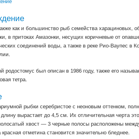
ение
ждение
акже как и большинство рыб семейства харациновых, об
и, в притоках Амазонки, несущих коричневые от опавш
ческих соединений воды, а также в реке Рио-Ваупес в К
лии.
 родостомус был описан в 1986 году, также его называ
овая тетра.
е
ариумной рыбки серебристое с неоновым оттенком, полн
 длину вырастает до 4,5 см. Их отличительная черта эт
полосатый хвост — 3 черные полосы расположены межд
 красная отметина становится значительно бледнее.