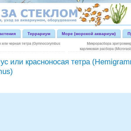
астения
Террариум
Море (морской аквариум)
П
 или черная тетра (Gymnocorymbus
Микрорасбора эритромик
карликовая расбора (Microrasb
ус или красноносая тетра (Hemigra
mus)