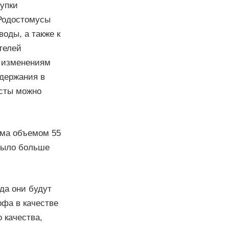
купки
 Родостомусы
оды, а также к
телей
к изменениям
одержания в
есты можно
ума объемом 55
 было больше
да они будут
рфа в качестве
 качества,