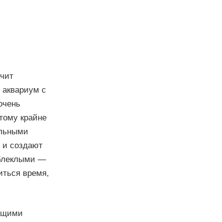
ачит
 аквариум с
очень
тому крайне
ильными
 и создают
 блеклыми —
иться время,
ающими