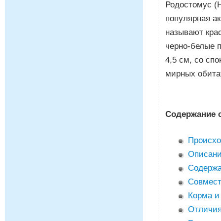
Родостомус (
популярная ак
называют крас
черно-белые п
4,5 см, со сп
мирных обита
Содержание 
Происхо
Описан
Содержа
Совмест
Корма и
Отличия