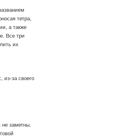
 названием
носая тетра,
и, а также
е. Все три
лить их
 из-за своего
 не заметны.
нтовой