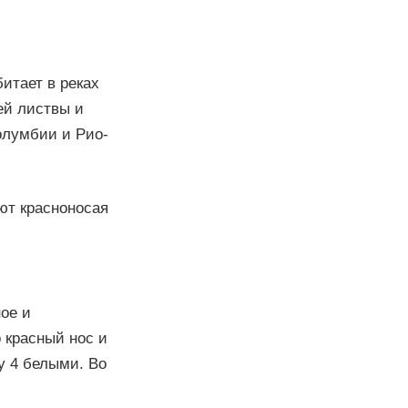
итает в реках
ей листвы и
олумбии и Рио-
ют красноносая
ое и
о красный нос и
у 4 белыми. Во