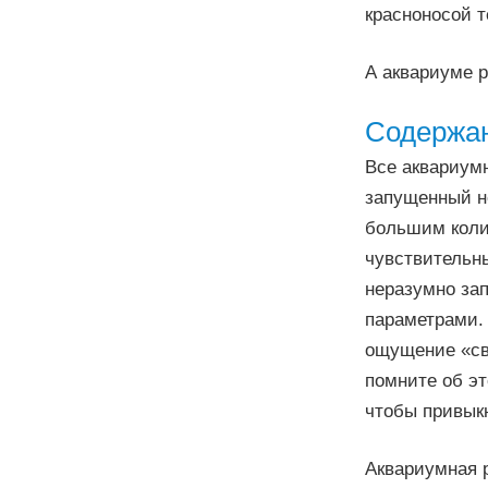
красноносой т
А аквариуме р
Содержан
Все аквариум
запущенный не
большим колич
чувствительн
неразумно за
параметрами.
ощущение «св
помните об эт
чтобы привыкн
Аквариумная 