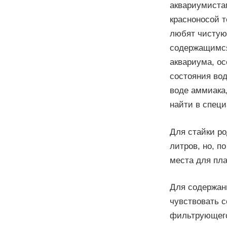
аквариумистам
красноносой т
любят чистую 
содержащимся
аквариума, ос
состояния вод
воде аммиака,
найти в специ
Для стайки р
литров, но, п
места для пла
Для содержани
чувствовать с
фильтрующего