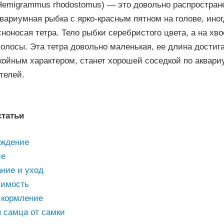
Hemigrammus rhodostomus) — это довольно распростран
вариумная рыбка с ярко-красным пятном на голове, иног
ноносая тетра. Тело рыбки серебристого цвета, а на хв
олосы. Эта тетра довольно маленькая, ее длина достига
окойным характером, станет хорошей соседкой по аквари
телей.
статьи
ждение
ие
ние и уход
имость
 кормление
 самца от самки