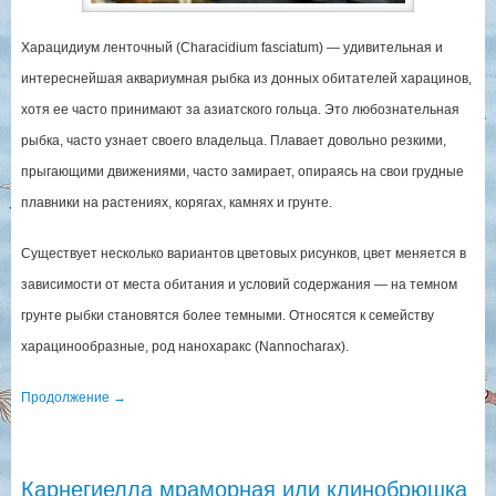
Харацидиум ленточный (Сharacidium fasciatum) — удивительная и
интереснейшая аквариумная рыбка из донных обитателей харацинов,
хотя ее часто принимают за азиатского гольца. Это любознательная
рыбка, часто узнает своего владельца. Плавает довольно резкими,
прыгающими движениями, часто замирает, опираясь на свои грудные
плавники на растениях, корягах, камнях и грунте.
Существует несколько вариантов цветовых рисунков, цвет меняется в
зависимости от места обитания и условий содержания — на темном
грунте рыбки становятся более темными. Относятся к семейству
харацинообразные, род нанохаракс (Nannocharax).
Продолжение
→
Карнегиелла мраморная или клинобрюшка