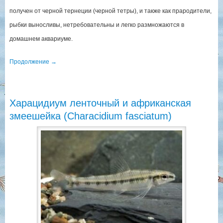
получен от черной тернеции (черной тетры), и также как прародители,
рыбки выносливы, нетребовательны и легко размножаются в
домашнем аквариуме.
Продолжение
→
Харацидиум ленточный и африканская
змеешейка (Сharacidium fasciatum)