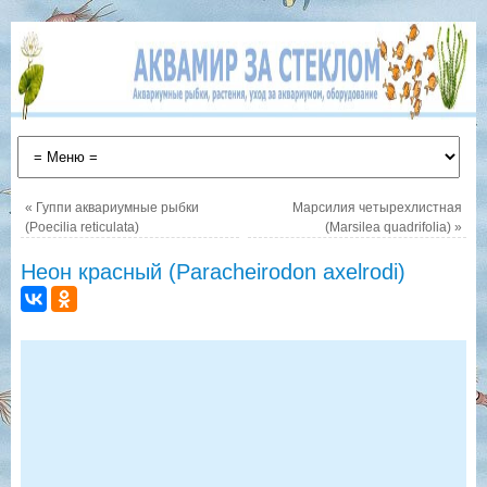
«
Гуппи аквариумные рыбки
Марсилия четырехлистная
(Poecilia reticulata)
(Marsilea quadrifolia)
»
Неон красный (Paracheirodon axelrodi)