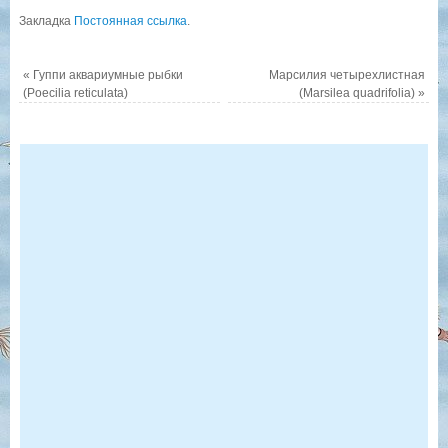
орнатус
ternetzi)
Закладка
Постоянная ссылка
.
черный
(Hyphessobrycon
megalopterus)
«
Гуппи аквариумные рыбки
Марсилия четырехлистная
(Poecilia reticulata)
(Marsilea quadrifolia)
»