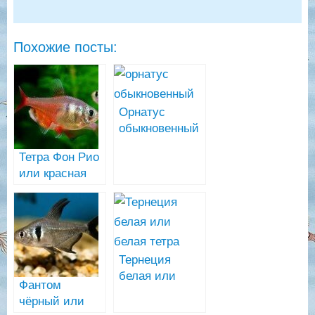
Похожие посты:
Орнатус
обыкновенный
и розовая
Тетра Фон Рио
тетра
или красная
(Hyphessobrycon
тетра
bentosi)
(Hyphessobrycon
flammeus)
Тернеция
белая или
Фантом
белая тетра
чёрный или
(Gymnocorymbus