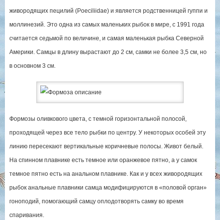
живородящих пецилий (Poeciliidae) и является родственницей гуппи и
моллинезий. Это одна из самых маленьких рыбок в мире, с 1991 года
считается седьмой по величине, и самая маленькая рыбка Северной
Америки. Самцы в длину вырастают до 2 см, самки не более 3,5 см, но
в основном 3 см.
Формозы оливкового цвета, с темной горизонтальной полосой,
проходящей через все тело рыбки по центру. У некоторых особей эту
линию пересекают вертикальные коричневые полосы. Живот белый.
На спинном плавнике есть темное или оранжевое пятно, а у самок
темное пятно есть на анальном плавнике. Как и у всех живородящих
рыбок анальные плавники самца модифицируются в «половой орган»
гоноподий, помогающий самцу оплодотворять самку во время
спаривания.