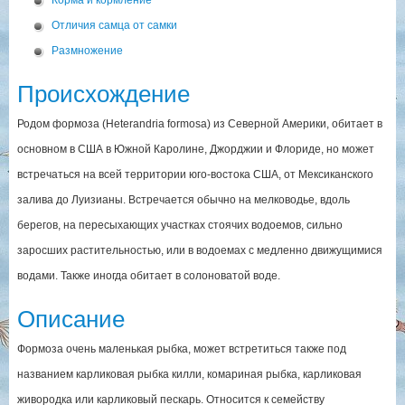
Корма и кормление
Отличия самца от самки
Размножение
Происхождение
Родом формоза (Heterandria formosa) из Северной Америки, обитает в
основном в США в Южной Каролине, Джорджии и Флориде, но может
встречаться на всей территории юго-востока США, от Мексиканского
залива до Луизианы. Встречается обычно на мелководье, вдоль
берегов, на пересыхающих участках стоячих водоемов, сильно
заросших растительностью, или в водоемах с медленно движущимися
водами. Также иногда обитает в солоноватой воде.
Описание
Формоза очень маленькая рыбка, может встретиться также под
названием карликовая рыбка килли, комариная рыбка, карликовая
живородка или карликовый пескарь. Относится к семейству