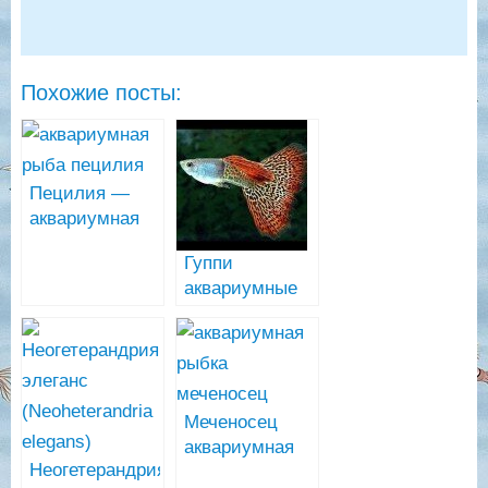
Похожие посты:
Пецилия —
аквариумная
живородящая
Гуппи
рыбка
аквариумные
рыбки (Poecilia
reticulata)
Меченосец
аквариумная
Неогетерандрия
рыбка