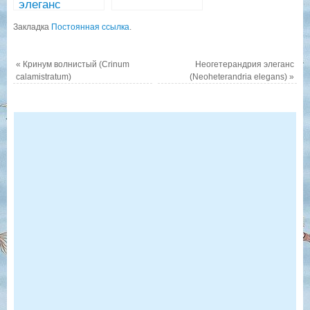
элеганс
(Neoheterandria
Закладка
Постоянная ссылка
.
elegans)
«
Кринум волнистый (Crinum
Неогетерандрия элеганс
calamistratum)
(Neoheterandria elegans)
»