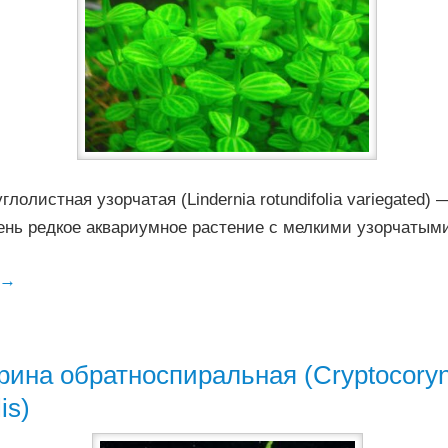
глолистная узорчатая (Lindernia rotundifolia variegated
чень редкое аквариумное растение с мелкими узорчатым
→
рина обратноспиральная (Cryptocory
is)