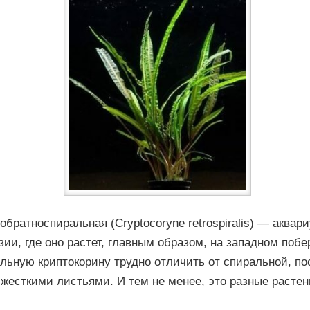
обратноспиральная (Cryptocoryne retrospiralis) — аквар
зии, где оно растет, главным образом, на западном поб
ьную криптокорину трудно отличить от спиральной, по
 жесткими листьями. И тем не менее, это разные растен