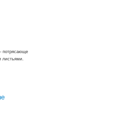
) — потрясающе
и листьями.
ne