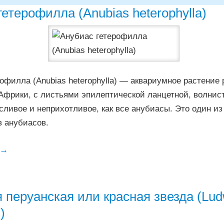
етерофилла (Anubias heterophylla)
офилла (Anubias heterophylla) — аквариумное растение 
Африки, с листьями эпилептической ланцетной, волнис
сливое и неприхотливое, как все анубиасы. Это один и
в анубиасов.
→
 перуанская или красная звезда (Lud
)