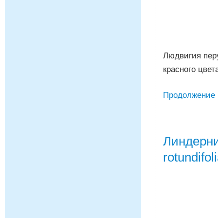
Людвигия перу
красного цвет
Продолжение
Линдерни
rotundifol