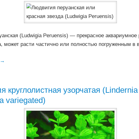
анская (Ludwigia Peruensis) — прекрасное аквариумное
а, может расти частично или полностью погруженным в в
→
я круглолистная узорчатая (Lindernia
ia variegated)