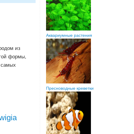
Аквариумные растения
родом из
той формы,
з самых
Пресноводные креветки
wigia