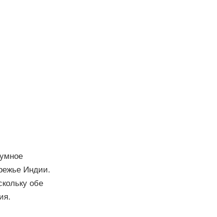
иумное
ережье Индии.
скольку обе
ия.