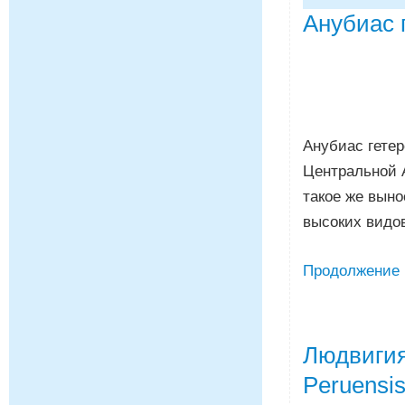
Анубиас г
Анубиас гетер
Центральной 
такое же выно
высоких видо
Продолжение
Людвигия
Peruensis