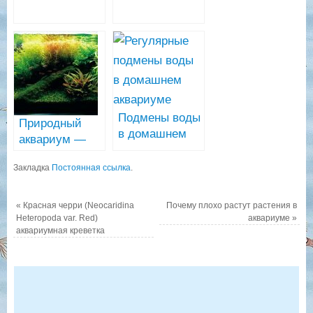
Подмены воды
Природный
в домашнем
аквариум —
аквариуме
запуск с нуля
Закладка
Постоянная ссылка
.
на
питательном
грунте
«
Красная черри (Neocaridina
Почему плохо растут растения в
Heteropoda var. Red)
аквариуме
»
аквариумная креветка