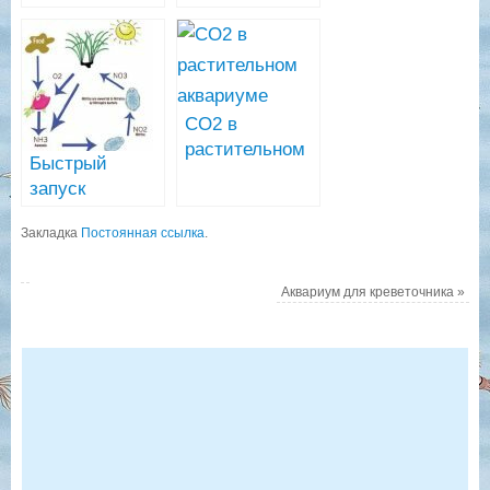
CO2 в
растительном
Быстрый
аквариуме для
запуск
начинающих
аквариума с
Закладка
Постоянная ссылка
.
помощью
старого
аквариума и
Аквариум для креветочника
»
аквариумной
химии