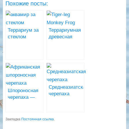
Похожие посты:
Террариум за
Террариумная
стеклом
древесная
лягушка
Phyllomedusa
tomopterna
Среднеазиатская
Шпороносная
черепаха
черепаха —
содержание в
домашних
условиях
Закладка
Постоянная ссылка
.