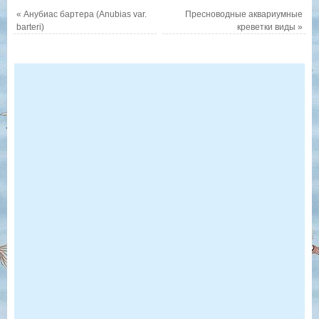
«
Анубиас бартера (Anubias var.
Пресноводные аквариумные
barteri)
креветки виды
»