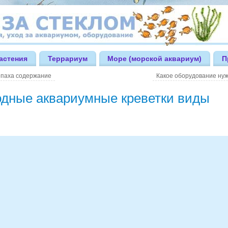
астения
Террариум
Море (морской аквариум)
П
епаха содержание
Какое оборудование ну
дные аквариумные креветки виды