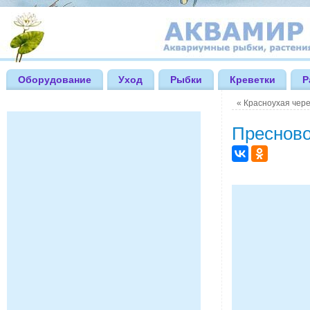
Оборудование
Уход
Рыбки
Креветки
Р
«
Красноухая чер
Пресново