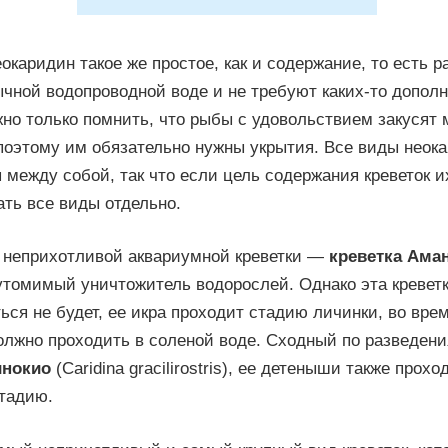
окаридин такое же простое, как и содержание, то есть р
ычной водопроводной воде и не требуют каких-то допол
жно только помнить, что рыбы с удовольствием закусят
поэтому им обязательно нужны укрытия. Все виды неок
между собой, так что если цель содержания креветок и
ть все виды отдельно.
 неприхотливой аквариумной креветки —
креветка Ама
утомимый уничтожитель водорослей. Однако эта кревет
ься не будет, ее икра проходит стадию личинки, во вре
олжно проходить в соленой воде. Сходный по разведени
инокио
(Caridina gracilirostris), ее детеныши также прохо
тадию.