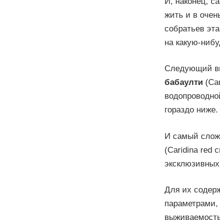
И, наконец, с
жить и в оче
собратьев эта
на какую-ниб
Следующий ви
бабаулти
(Car
водопроводно
гораздо ниже.
И самый слож
(Caridina red 
эксклюзивных 
Для их содер
параметрами, 
выживаемость 