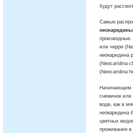
будут рассмо
Самые распро
неокаридины 
производные.
или черри (Ne
неокаридина р
(Neocaridina c
(Neocaridina h
Начинающим о
снежинок или 
воде, как в м
неокаридина б
цветных видов
проживания в