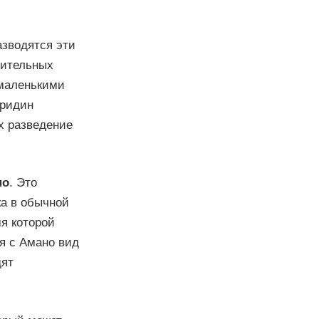
азводятся эти
нительных
 маленькими
аридин
х разведение
но
. Это
ка в обычной
мя которой
я с Амано вид
дят