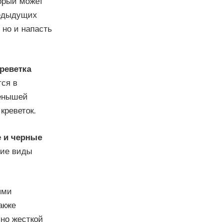
торый может
редыдущих
 но и напасть
реветка
тся в
тенышей
креветок.
 и черные
очие виды
ыми
акже
ьно жесткой