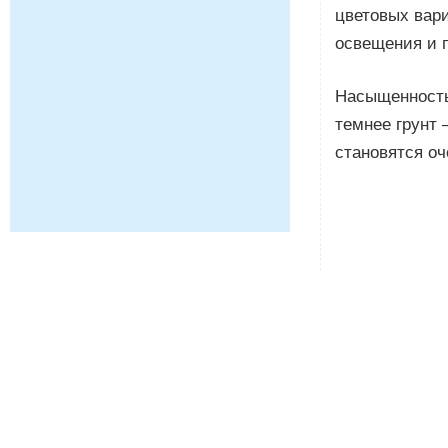
цветовых вари
освещения и п
Насыщенность 
темнее грунт 
становятся о