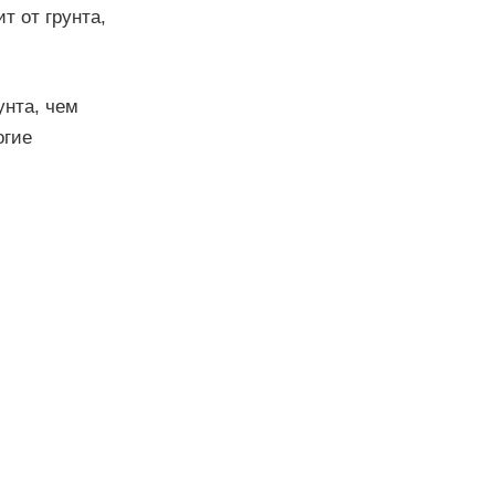
т от грунта,
унта, чем
огие