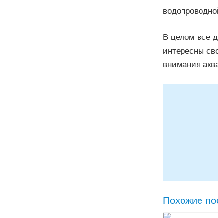
водопроводной
В целом все д
интересны св
внимания акв
Похожие по