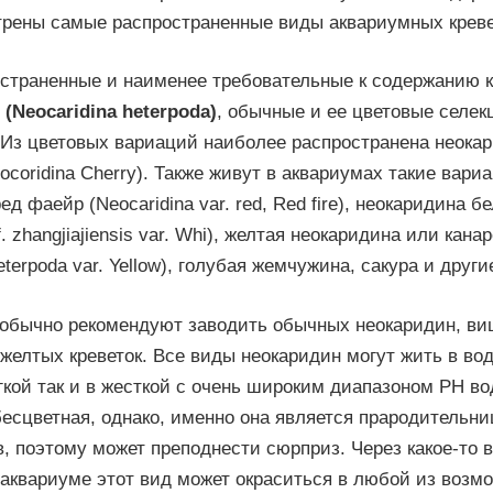
трены самые распространенные виды аквариумных креве
страненные и наименее требовательные к содержанию к
(Neocaridina heterpoda)
, обычные и ее цветовые селе
 Из цветовых вариаций наиболее распространена неока
ocoridina Cherry). Также живут в аквариумах такие вариа
ед фаейр (Neocaridina var. red, Red fire), неокаридина б
f. zhangjiajiensis var. Whi), желтая неокаридина или кана
eterpoda var. Yellow), голубая жемчужина, сакура и други
бычно рекомендуют заводить обычных неокаридин, ви
желтых креветок. Все виды неокаридин могут жить в во
ягкой так и в жесткой с очень широким диапазоном PH в
есцветная, однако, именно она является прародительни
, поэтому может преподнести сюрприз. Через какое-то 
 аквариуме этот вид может окраситься в любой из возм