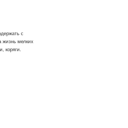
одержать с
а жизнь мелких
, коряги.