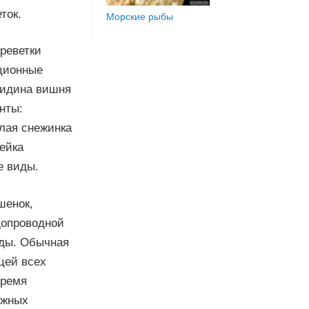
ток.
Морские рыбы
реветки
кционные
ридина вишня
нты:
елая снежинка
рейка
е виды.
шенок,
допроводной
оды. Обычная
цей всех
время
ожных