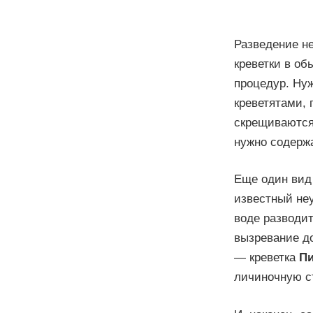
Разведение не
креветки в об
процедур. Ну
креветятами, 
скрещиваются 
нужно содержа
Еще один вид
известный не
воде разводит
вызревание д
— креветка
П
личиночную с