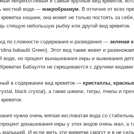
амый неприхотливый и самый крупный вид креветок, ко
нь жесткой воде —
макробрахиум
. В отличие от всех п
 креветка хищник, она может не только постоять за себя,
удь спящую небольшую рыбку или другой вид креветок.
д по сложности содержания и разведения —
зеленая к
idina babaulti Green). Этот вид также живет и размножае
й воде, но процент вынашивания икры и выживания де
 Креветки Бабаулти не скрещиваются с другими видами 
ный в содержании вид креветок —
кристаллы, красные
crystal, black crystal), а также шмели, тигры, пчелы и пр
креветок.
жания нужна очень мягкая кисловатая вода со стабильн
процент донашивания икры у этих видов очень мал, а т
малышей. И если жить эти креветки смогут и в не сил