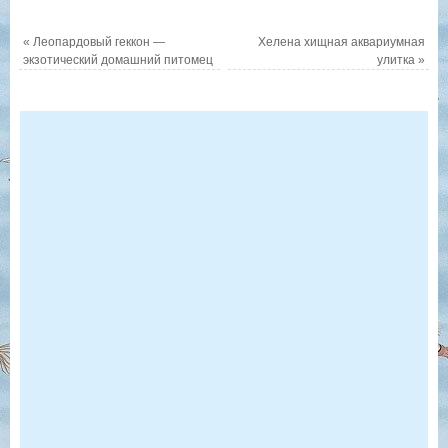
аквариуме
виды,
содержание,
«
Леопардовый геккон —
Хелена хищная аквариумная
экзотический домашний питомец
уход
улитка
»