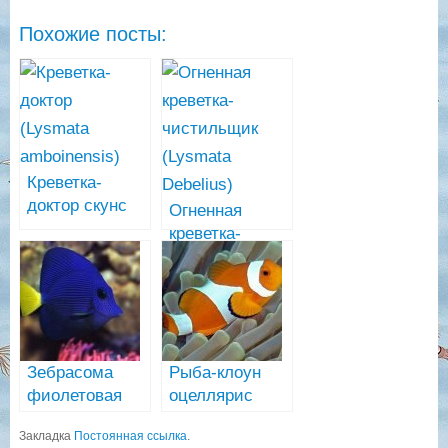
Похожие посты:
Креветка-
доктор скунс
Огненная
(Lysmata
креветка-
amboinensis)
чистильщик
(Lysmata
Debelius)
Зебрасома
Рыба-клоун
фиолетовая
оцеллярис
(желтохвостая),
(Amphiprion
Закладка
Постоянная ссылка
.
содержание в
ocellaris) —