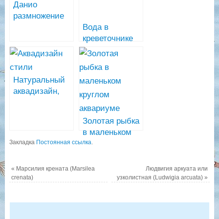
Данио
размножение
Вода в
креветочнике
Натуральный
аквадизайн,
стили
Золотая рыбка
в маленьком
Закладка
Постоянная ссылка
круглом
.
аквариуме
«
Марсилия крената (Marsilea
Людвигия аркуата или
crenata)
узколистная (Ludwigia arcuata)
»