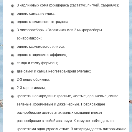
3 карликовых сома коридораса (хастатус, пигмей, хабробус);
одного самца петушка;
одного карликового тетрадона;
3 микрорасборы «Галактика» или 3 микрорасборы
эритромикрон;
одного карликового лялиуса;
одного отоцинклюс аффинис;
самца и самку формозы;
две самки и самца неогетерандрии элеганс;
2-3 пецилобрикона;
2-3 карнегиеллы;
креветки неокаридины: красные, желтые, оранжевые, синие,
зеленые, коричневые и даже черные. Потрясающее
разнообразие цветов этих милых созданий внесет
разнообразие в любой аквариум. К тому же наблюдать за
креветками одно удовольствие. В аквариум десять литров можно