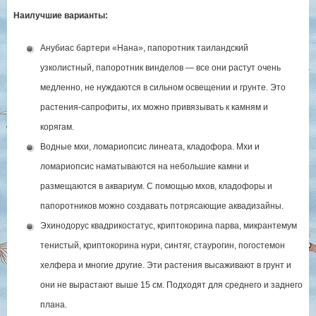
Наилучшие варианты:
Анубиас бартери «Нана», папоротник таиландский
узколистный, папоротник винделов — все они растут очень
медленно, не нуждаются в сильном освещении и грунте. Это
растения-сапрофиты, их можно привязывать к камням и
корягам.
Водные мхи, ломариопсис линеата, кладофора. Мхи и
ломариопсис наматываются на небольшие камни и
размещаются в аквариум. С помощью мхов, кладофоры и
папоротников можно создавать потрясающие аквадизайны.
Эхинодорус квадрикостатус, криптокорина парва, микрантемум
тенистый, криптокорина нури, синтяг, стаурогин, погостемон
хелфера и многие другие. Эти растения высаживают в грунт и
они не вырастают выше 15 см. Подходят для среднего и заднего
плана.