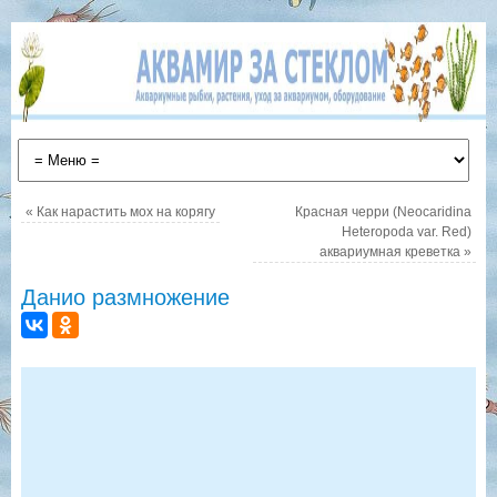
«
Как нарастить мох на корягу
Красная черри (Neocaridina
Heteropoda var. Red)
аквариумная креветка
»
Данио размножение