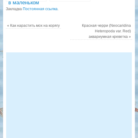
аквариумные
в маленьком
рыбки
Закладка
круглом
Постоянная ссылка
.
аквариуме
«
Как нарастить мох на корягу
Красная черри (Neocaridina
Heteropoda var. Red)
аквариумная креветка
»