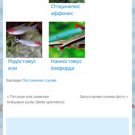
мифы и
Отоцинклюс
реальность
аффинис
(Otocinclus
affinis)
Родостомус
Нанностомус
или
бекфорда
красноносая
(Nannostomus
Закладка
Постоянная ссылка
.
тетра
beckfordi)
(Hemigrammus
rhodostomus)
«
Петушки или сиамские
Запуск креветочника фото
»
бойцовые рыбы (Betta splendens)