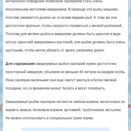
интересное поведение позволили скаляриям стать очень
популярными жителями аквариумов. В природе эти рыбы хищники,
поэтому уживаются далеко не со всеми видами рыб. К тому же они
достаточно крупные, чтобы запросто справиться с мелкой рыбешкой.
Поэтому для мелких рыбок в аквариуме должны быть укрытия в виде
густых зарослей аквариумных растений, или рыбки должны быть очень
шустрыми, чтобы могли убежать от врага, например данио.
Для содержания
аквариумных рыбок скалярий нужен достаточно
просторный аквариум, объемом не меньше 40 литров на каждую особь.
Пока скалярии маленькие они еще смогут ужиться в более мелкой
посудине, но со временем начнут болеть и могут погибнуть.
Аквариумные рыбки скалярии питаются любым кормом, желательно их
кормить живым, белковым кормом: артемией, трубочником, мотылем.
Но можно использовать и специальные сухие корма.