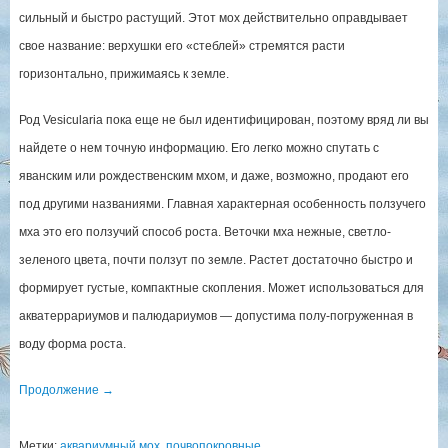
сильный и быстро растущий. Этот мох действительно оправдывает
свое название: верхушки его «стеблей» стремятся расти
горизонтально, прижимаясь к земле.
Род Vesicularia пока еще не был идентифицирован, поэтому вряд ли вы
найдете о нем точную информацию. Его легко можно спутать с
яванским или рождественским мхом, и даже, возможно, продают его
под другими названиями. Главная характерная особенность ползучего
мха это его ползучий способ роста. Веточки мха нежные, светло-
зеленого цвета, почти ползут по земле. Растет достаточно быстро и
формирует густые, компактные скопления. Может использоваться для
акватеррариумов и палюдариумов — допустима полу-погруженная в
воду форма роста.
Продолжение
→
Метки:
аквариумный мох
,
почвопокровные