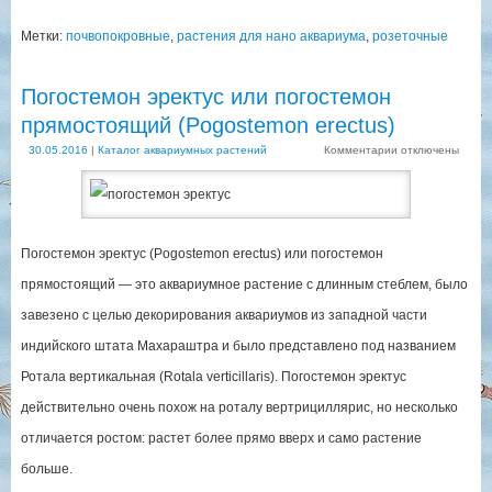
Метки:
почвопокровные
,
растения для нано аквариума
,
розеточные
Погостемон эректус или погостемон
прямостоящий (Pogostemon erectus)
30.05.2016
|
Каталог аквариумных растений
Комментарии
отключены
Погостемон эректус (Pogostemon erectus) или погостемон
прямостоящий — это аквариумное растение с длинным стеблем, было
завезено с целью декорирования аквариумов из западной части
индийского штата Махараштра и было представлено под названием
Ротала вертикальная (Rotala verticillaris). Погостемон эректус
действительно очень похож на роталу вертрициллярис, но несколько
отличается ростом: растет более прямо вверх и само растение
больше.