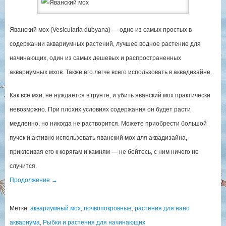
Яванский мох (Vesicularia dubyana) — одно из самых простых в
содержании аквариумных растений, лучшее водное растение для
начинающих, один из самых дешевых и распространенных
аквариумных мхов. Также его легче всего использовать в аквадизайне.
Как все мхи, не нуждается в грунте, и убить яванский мох практически
невозможно. При плохих условиях содержания он будет расти
медленно, но никогда не растворится. Можете приобрести большой
пучок и активно использовать яванский мох для аквадизайна,
приклеивая его к корягам и камням — не бойтесь, с ним ничего не
случится.
Продолжение
→
Метки:
аквариумный мох
,
почвопокровные
,
растения для нано
аквариума
,
Рыбки и растения для начинающих