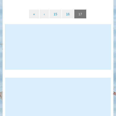
«
‹
15
16
17