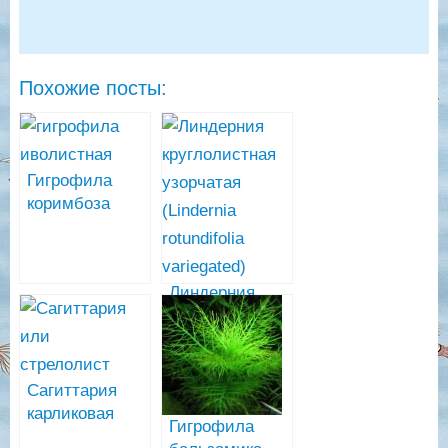
Похожие посты:
Гигрофила
коримбоза
иволистная
(Hygrophila
corymbosa
Линдерния
‘angustifolia’)
круглолистная
узорчатая
(Lindernia
rotundifolia
Сагиттария
variegated)
карликовая
Гигрофила
или