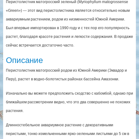
Перистолистник матогросский зеленый (Myriophyllum matogrossense
«Green») — этот вид перистолистника является относительно новым
аквариумным растением, родом из низменностей Южной Америки.
Был впервые импортирован в 1990 году и с тех пор его популярность
растет, благодаря красоте растения и легкости содержания. В продаже
сейчас встречается достаточно часто.
Описание
Перистолистник матогросский родом из Южной Америки (Эквадор и
Перу), растет в водно-болотистых районах бассейна Амазонки.
Изначально вы можете предположить сходство с кабомбой, однако при
ближайшем рассмотрении видно, что это два совершенно не похожих
растения.
Длинностебельное аквариумное растение с декоративными
перистыми, тонко измельченными ярко-зелеными листьями до 5 см в