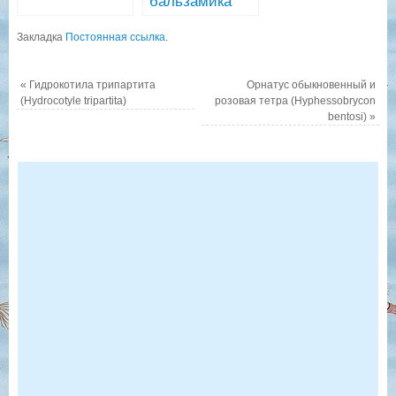
бальзамика
стрелолист
(Hygrophila
(Sagittaria
Закладка
Постоянная ссылка
.
balsamica)
subulata)
«
Гидрокотила трипартита
Орнатус обыкновенный и
(Hydrocotyle tripartita)
розовая тетра (Hyphessobrycon
bentosi)
»