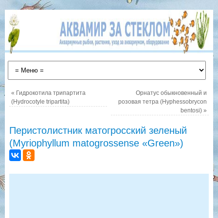
«
Гидрокотила трипартита
Орнатус обыкновенный и
(Hydrocotyle tripartita)
розовая тетра (Hyphessobrycon
bentosi)
»
Перистолистник матогросский зеленый
(Myriophyllum matogrossense «Green»)