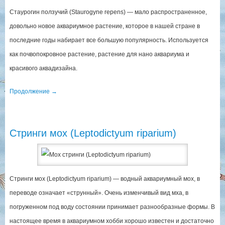
Стаурогин ползучий (Staurogyne repens) — мало распространенное,
довольно новое аквариумное растение, которое в нашей стране в
последние годы набирает все большую популярность. Используется
как почвопокровное растение, растение для нано аквариума и
красивого аквадизайна.
Продолжение
→
Стринги мох (Leptodictyum riparium)
Стринги мох (Leptodictyum riparium) — водный аквариумный мох, в
переводе означает «струнный». Очень изменчивый вид мха, в
погруженном под воду состоянии принимает разнообразные формы. В
настоящее время в аквариумном хобби хорошо известен и достаточно