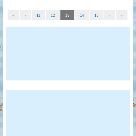
«
‹
11
12
13
14
15
›
»