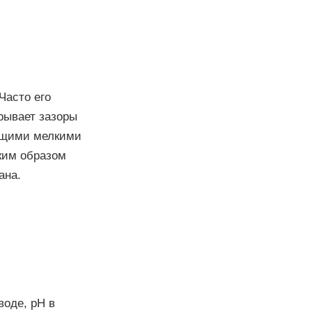
Часто его
рывает зазоры
оящими мелкими
аким образом
ана.
воде, pH в