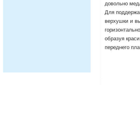
довольно медл
Для поддержа
верхушки и в
горизонтально
образуя краси
переднего пла