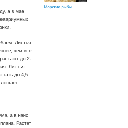
Морские рыбы
у, а в мае
 аквариумных
онки.
еблем. Листья
ннее, чем все
растают до 2-
ния. Листья
стать до 4,5
оглощает
ма, а в нано
 плана. Растет