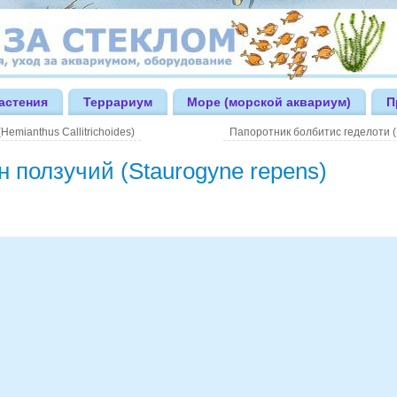
астения
Террариум
Море (морской аквариум)
П
Hemianthus Callitrichoides)
Папоротник болбитис геделоти (Bo
н ползучий (Staurogyne repens)