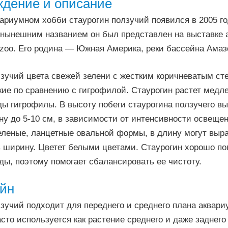
дение и описание
ариумном хобби стаурогин ползучий появился в 2005 год
д нынешним названием он был представлен на выставке
rzoo. Его родина — Южная Америка, реки бассейна Амаз
зучий цвета свежей зелени с жестким коричневатым ст
ие по сравнению с гигрофилой. Стаурогин растет медле
ы гигрофилы. В высоту побеги стаурогина ползучего вы
ну до 5-10 см, в зависимости от интенсивности освеще
леные, ланцетные овальной формы, в длину могут выра
в ширину. Цветет белыми цветами. Стаурогин хорошо п
ды, поэтому помогает сбалансировать ее чистоту.
йн
зучий подходит для переднего и среднего плана аквариу
сто используется как растение среднего и даже заднего