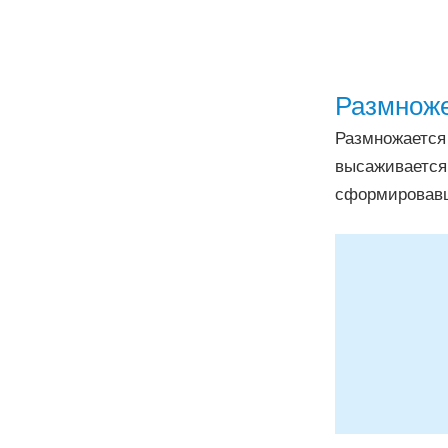
Размнож
Размножается 
высаживается 
сформировавш