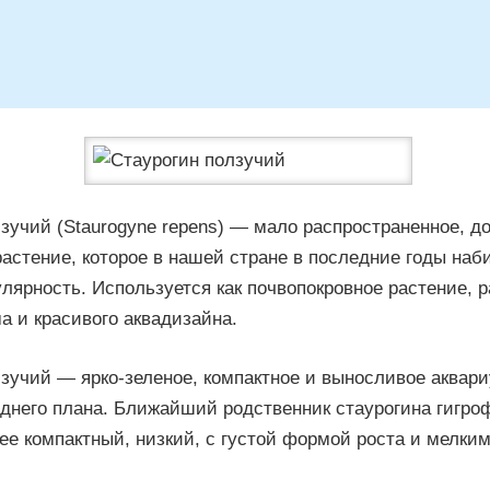
зучий (Staurogyne repens) — мало распространенное, д
астение, которое в нашей стране в последние годы наб
ярность. Используется как почвопокровное растение, 
а и красивого аквадизайна.
зучий — ярко-зеленое, компактное и выносливое аквар
днего плана. Ближайший родственник стаурогина гигро
ее компактный, низкий, с густой формой роста и мелки