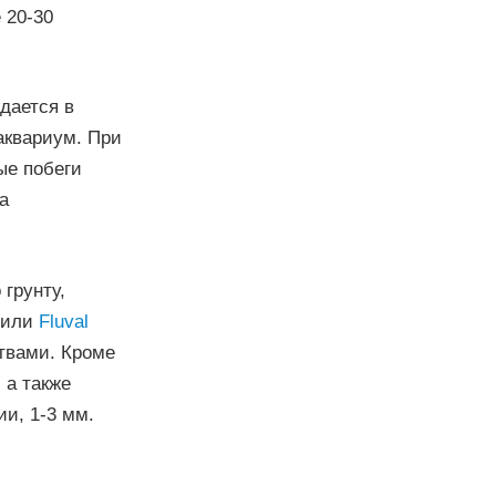
 20-30
дается в
аквариум. При
ые побеги
а
грунту,
l или
Fluval
твами. Кроме
 а также
ии, 1-3 мм.