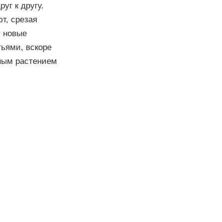
уг к другу.
т, срезая
т новые
тьями, вскоре
ьным растением