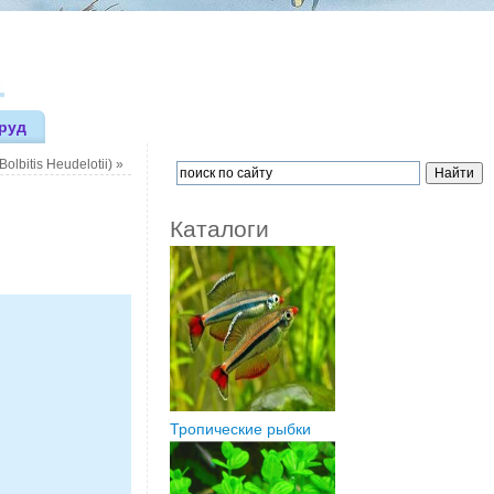
руд
lbitis Heudelotii)
»
Каталоги
Тропические рыбки