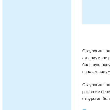
Стаурогин пол
аквариумное р
большую попул
нано аквариум
Стаурогин пол
растение пере
стаурогин бол