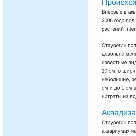
Происхож
Впервые в акв
2008 года по
растений Inte
Стаурогин пол
довольно мелк
известные вид
10 см, в шири
небольшие, зе
см и до 1 см 
нитраты из во
Аквадиза
Стаурогин пол
аквариумах ча