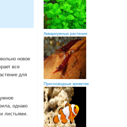
Аквариумные растения
овольно новое
ирает все
растение для
Пресноводные креветки
иумное
фила, однако
ми листьями.