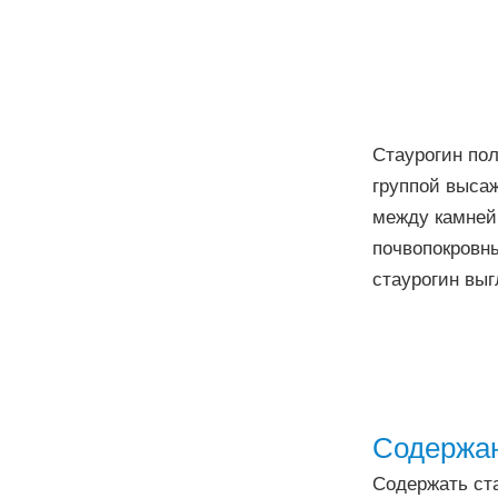
Стаурогин пол
группой высаж
между камней,
почвопокровн
стаурогин выг
Содержан
Содержать ста