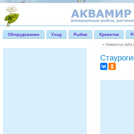
Оборудование
Уход
Рыбки
Креветки
Р
«
Хемиантус куба (
Стауроги