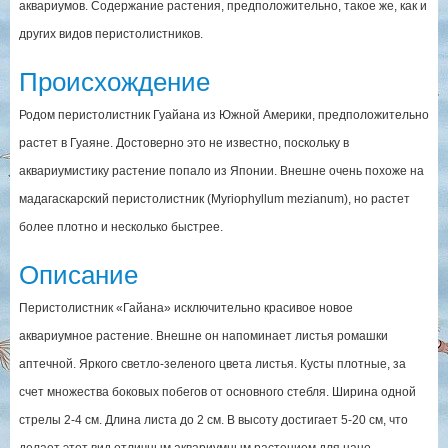
аквариумов. Содержание растения, предположительно, такое же, как и
других видов перистолистников.
Происхождение
Родом перистолистник Гуайана из Южной Америки, предположительно
растет в Гуаяне. Достоверно это не известно, поскольку в
аквариумистику растение попало из Японии. Внешне очень похоже на
мадагаскарский перистолистник (Myriophyllum mezianum), но растет
более плотно и несколько быстрее.
Описание
Перистолистник «Гайана» исключительно красивое новое
аквариумное растение. Внешне он напоминает листья ромашки
аптечной. Яркого светло-зеленого цвета листья. Кусты плотные, за
счет множества боковых побегов от основного стебля. Ширина одной
стрелы 2-4 см. Длина листа до 2 см. В высоту достигает 5-20 см, что
делает этот вид отличным аквариумным растением для нано