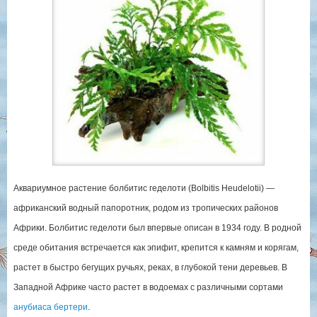
Аквариумное растение болбитис геделоти (Bolbitis Heudelotii) —
африканский водный папоротник, родом из тропических районов
Африки. Болбитис геделоти был впервые описан в 1934 году. В родной
среде обитания встречается как эпифит, крепится к камням и корягам,
растет в быстро бегущих ручьях, реках, в глубокой тени деревьев. В
Западной Африке часто растет в водоемах с различными сортами
анубиаса бертери
.