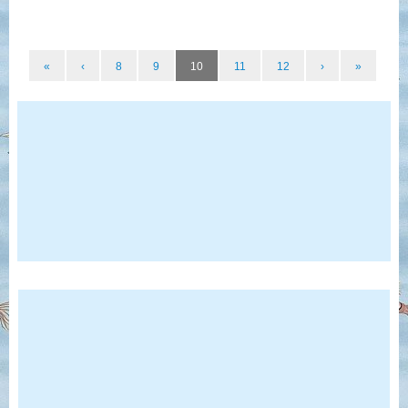
«
‹
8
9
10
11
12
›
»