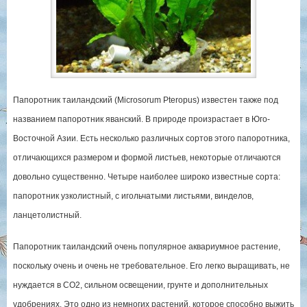
Папоротник таиландский (Microsorum Pteropus) известен также под
названием папоротник яванский. В природе произрастает в Юго-
Восточной Азии. Есть несколько различных сортов этого папоротника,
отличающихся размером и формой листьев, некоторые отличаются
довольно существенно. Четыре наиболее широко известные сорта:
папоротник узколистный, с игольчатыми листьями, винделов,
ланцетолистный.
Папоротник таиландский очень популярное аквариумное растение,
поскольку очень и очень не требовательное. Его легко выращивать, не
нуждается в СО2, сильном освещении, грунте и дополнительных
удобрениях. Это одно из немногих растений, которое способно выжить