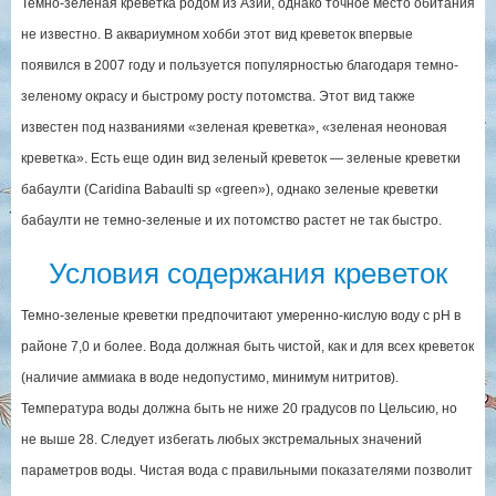
Темно-зеленая креветка родом из Азии, однако точное место обитания
не известно. В аквариумном хобби этот вид креветок впервые
появился в 2007 году и пользуется популярностью благодаря темно-
зеленому окрасу и быстрому росту потомства. Этот вид также
известен под названиями «зеленая креветка», «зеленая неоновая
креветка». Есть еще один вид зеленый креветок — зеленые креветки
бабаулти (Caridina Babaulti sp «green»), однако зеленые креветки
бабаулти не темно-зеленые и их потомство растет не так быстро.
Условия содержания креветок
Темно-зеленые креветки предпочитают умеренно-кислую воду с рН в
районе 7,0 и более. Вода должная быть чистой, как и для всех креветок
(наличие аммиака в воде недопустимо, минимум нитритов).
Температура воды должна быть не ниже 20 градусов по Цельсию, но
не выше 28. Следует избегать любых экстремальных значений
параметров воды. Чистая вода с правильными показателями позволит