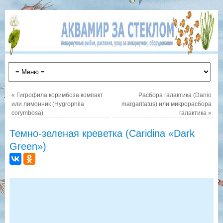
«
Гигрофила коримбоза компакт
Расбора галактика (Danio
или лимонник (Hygrophila
margaritatus) или микрорасбора
corymbosa)
галактика
»
Темно-зеленая креветка (Caridina «Dark
Green»)