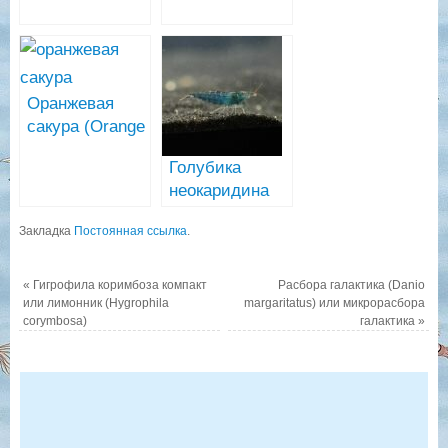
heteropoda var.
аквариумные
Fire Red)
креветки
Оранжевая
сакура (Orange
Sakura Shrimp)
Голубика
неокаридина
аквариумная
Закладка
Постоянная ссылка
.
креветка
(Blueberry
Shrimp)
«
Гигрофила коримбоза компакт
Расбора галактика (Danio
или лимонник (Hygrophila
margaritatus) или микрорасбора
corymbosa)
галактика
»