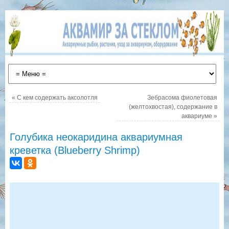
«
С кем содержать аксолотля
Зебрасома фиолетовая
(желтохвостая), содержание в
аквариуме
»
Голубика неокаридина аквариумная
креветка (Blueberry Shrimp)