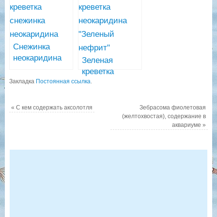
var. blue)
Снежинка
неокаридина
Зеленая
— белая
креветка
аквариумная
Закладка
Постоянная ссылка
неокаридина
.
креветка
«Зеленый
нефрит»
«
С кем содержать аксолотля
Зебрасома фиолетовая
(Neocaridina
(желтохвостая), содержание в
аквариуме
»
heteropoda
Green Jade)