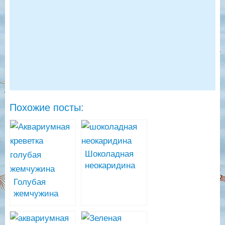
Похожие посты:
Шоколадная
неокаридина
(Chocolate
Голубая
Neocaridina)
жемчужина
(Neocaridina cf.
zhangjiajiensis