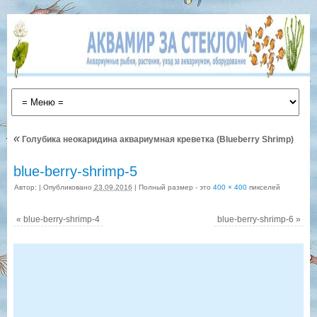
«
Голубика неокаридина аквариумная креветка (Blueberry Shrimp)
blue-berry-shrimp-5
Автор:
|
Опубликовано
23.09.2016
|
Полный размер - это
400 × 400
пикселей
«
blue-berry-shrimp-4
blue-berry-shrimp-6
»