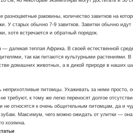
20 см, но некоторые экземпляры могут достигать и 30 с
е разноцветные раковины, количество завитков на котор
ки. У старых обычно 7-9 завитков. Завитки обычно идут
ки, хотя встречается и обратный порядок.
 — далекая теплая Африка. В своей естественной сред
ителями, так как питаются культурными растениями. В
стве домашних животных, а в дикой природе в наших ш
ь неприхотливые питомцы. Ухаживать за ними просто, о
не требуют, к тому же легко переносят долгое отсутстви
и не относятся к очень общительным питомцам, да и ч
 зубам. Максимум, чего можно ожидать от улитки — она
го хозяина.
статьи