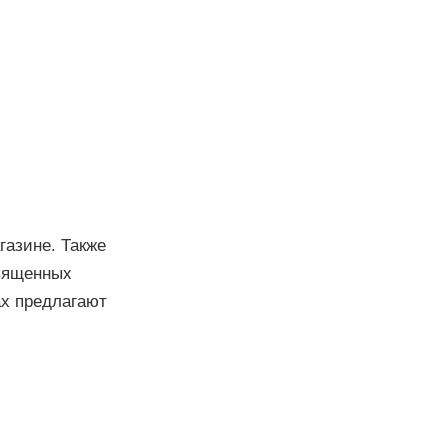
газине. Также
священных
ах предлагают