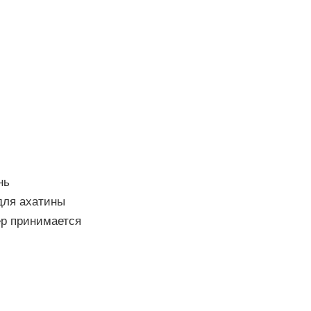
нь
для ахатины
ер принимается