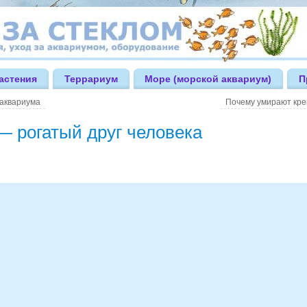
астения
Террариум
Море (морской аквариум)
П
аквариума
Почему умирают кре
— рогатый друг человека