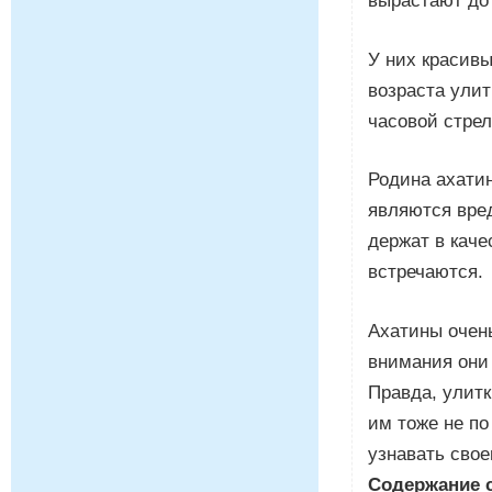
вырастают до 
У них красивы
возраста улит
часовой стрел
Родина ахатин
являются вред
держат в каче
встречаются.
Ахатины очен
внимания они 
Правда, улитк
им тоже не по
узнавать свое
Содержание 