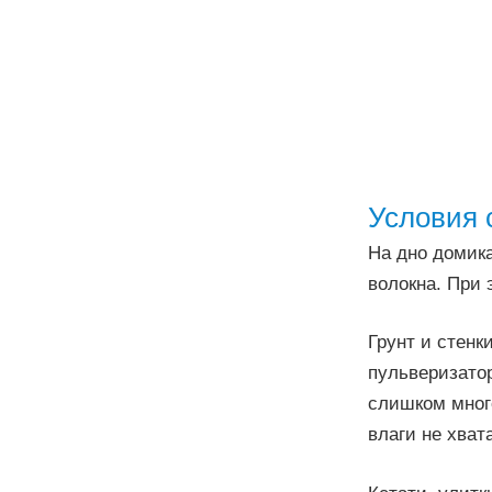
Условия 
На дно домика
волокна. При 
Грунт и стенк
пульверизатор
слишком много
влаги не хват