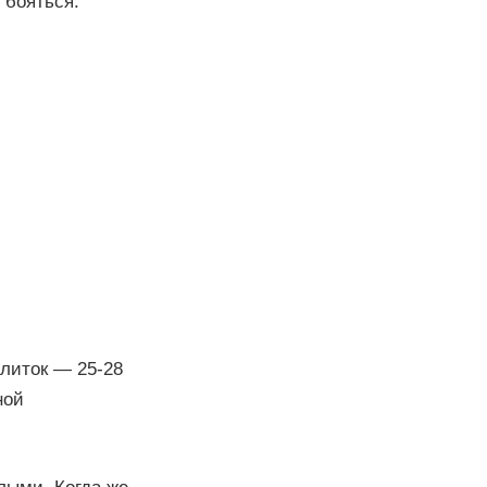
 бояться.
улиток — 25-28
ной