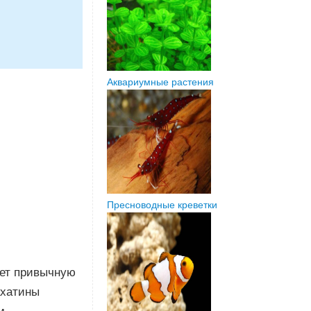
Аквариумные растения
Пресноводные креветки
ает привычную
ахатины