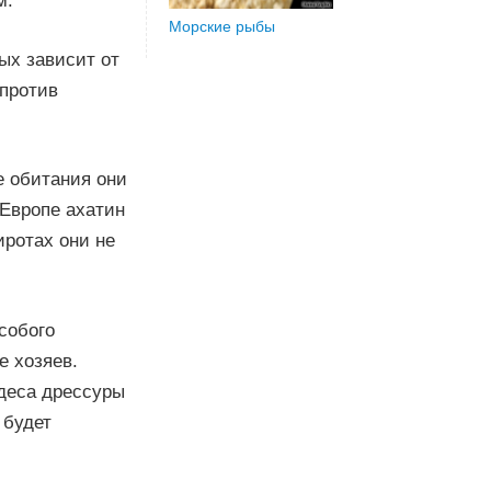
м.
Морские рыбы
ых зависит от
 против
е обитания они
 Европе ахатин
иротах они не
собого
е хозяев.
удеса дрессуры
 будет