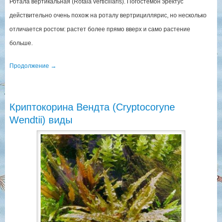
Ротала вертикальная (Rotala verticillaris). Погостемон эректус
действительно очень похож на роталу вертрициллярис, но несколько
отличается ростом: растет более прямо вверх и само растение
больше.
Продолжение
→
Криптокорина Вендта (Cryptocoryne
Wendtii) виды