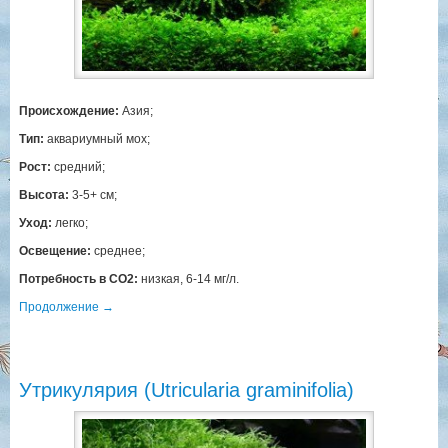
Происхождение:
Азия;
Тип:
аквариумный мох;
Рост:
средний;
Высота:
3-5+ см;
Уход:
легко;
Освещение:
среднее;
Потребность в СО2:
низкая, 6-14 мг/л.
Продолжение
→
Утрикулярия (Utricularia graminifolia)