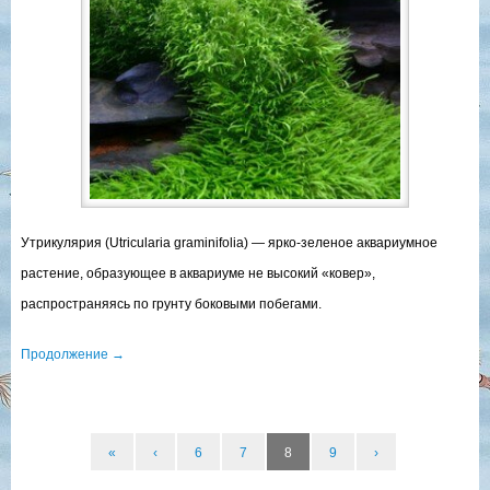
Утрикулярия (Utricularia graminifolia) — ярко-зеленое аквариумное
растение, образующее в аквариуме не высокий «ковер»,
распространяясь по грунту боковыми побегами.
Продолжение
→
«
‹
6
7
8
9
›