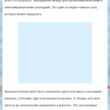
всего это результат скрещивания между центральноамериканскими и
южноамериканскими цихлидами. Это один из видов «умных» рыб,
которых можно приручить.
Красные попугаи могут быть сплошного цвета или иметь «ситцевый»
рисунок, с пятнами. Цвета встречаются разные, от бледно или ярко
желтых до апельсиново-оранжевого и красного. Это застенчивые