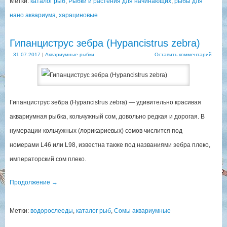
Метки:
каталог рыб
,
Рыбки и растения для начинающих
,
рыбы для
нано аквариума
,
харациновые
Гипанциструс зебра (Hypancistrus zebra)
31.07.2017
|
Аквариумные рыбки
Оставить комментарий
Гипанциструс зебра (Hypancistrus zebra) — удивительно красивая
аквариумная рыбка, кольчужный сом, довольно редкая и дорогая. В
нумерации кольчужных (лорикариевых) сомов числится под
номерами L46 или L98, известна также под названиями зебра плеко,
императорский сом плеко.
Продолжение
→
Метки:
водорослееды
,
каталог рыб
,
Сомы аквариумные