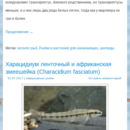
юлидохромис транскриптус, близкого родственника, но транскриптусы
меньше, и у них лишь два ряда белых пятен, тогда как у марлиера их
три и более.
Продолжение
→
Метки:
каталог рыб
,
Рыбки и растения для начинающих
,
цихлиды
Харацидиум ленточный и африканская
змеешейка (Сharacidium fasciatum)
31.07.2017
|
Аквариумные рыбки
Оставить комментарий