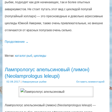
рыбки, подходят как для начинающих, так и более опытных
аквариумистов. Не стоит путать этот вид с цихлидой попугай
(попугайный хопларх) — это пресноводные и довольно агрессивные
цихлиды Южной Америки, также очень привлекательные, но внешне
отличаются от красных попугаев очень сильно.
Продолжение
→
Метки:
каталог рыб
,
цихлиды
Лампрологус апельсиновый (лимон)
(Neolamprologus leleupi)
02.08.2017
|
Аквариумные рыбки
Оставить комментарий
Лампрологус апельсиновый (лимон) (Neolamprologus leleupi) —