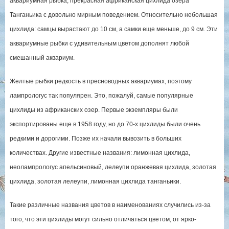
аквариумная рыбка, прекрасная африканская цихлида озера
Танганьика с довольно мирным поведением. Относительно небольшая
цихлида: самцы вырастают до 10 см, а самки еще меньше, до 9 см. Эти
аквариумные рыбки с удивительным цветом дополнят любой
смешанный аквариум.
Желтые рыбки редкость в пресноводных аквариумах, поэтому
лампрологус так популярен. Это, пожалуй, самые популярные
цихлиды из африканских озер. Первые экземпляры были
экспортированы еще в 1958 году, но до 70-х цихлиды были очень
редкими и дорогими. Позже их начали вывозить в больших
количествах. Другие известные названия: лимонная цихлида,
неолампрологус апельсиновый, лелеупи оранжевая цихлида, золотая
цихлида, золотая лелеупи, лимонная цихлида танганьики.
Такие различные названия цветов в наименованиях случились из-за
того, что эти цихлиды могут сильно отличаться цветом, от ярко-