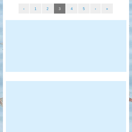
‹
1
2
3
4
5
›
»