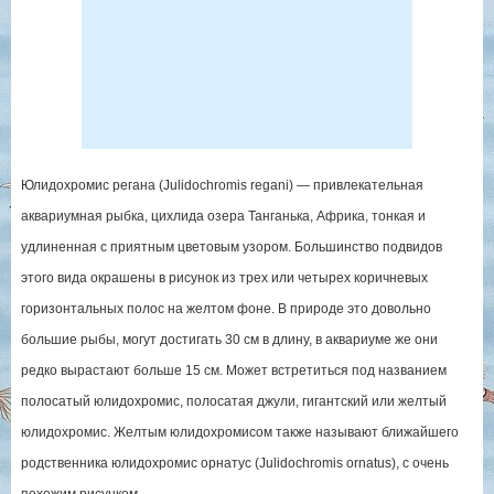
Юлидохромис регана (Julidochromis regani) — привлекательная
аквариумная рыбка, цихлида озера Танганька, Африка, тонкая и
удлиненная с приятным цветовым узором. Большинство подвидов
этого вида окрашены в рисунок из трех или четырех коричневых
горизонтальных полос на желтом фоне. В природе это довольно
большие рыбы, могут достигать 30 см в длину, в аквариуме же они
редко вырастают больше 15 см. Может встретиться под названием
полосатый юлидохромис, полосатая джули, гигантский или желтый
юлидохромис. Желтым юлидохромисом также называют ближайшего
родственника юлидохромис орнатус (Julidochromis ornatus), с очень
похожим рисунком.