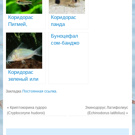
Коридорас
Коридорас
Пигмей,
панда
Хастатус,
(Corydoras
Буноцефал
Хабросус —
panda)
сом-банджо
карликовые
(Bunocephalus
коридорасы
coracoideus)
Коридорас
зеленый или
брохис
Закладка
Постоянная ссылка
.
изумрудный
(Corydoras
splendens)
«
Криптокорина гудоро
Эхинодорус Латифолиус
(Cryptocoryne hudoroi)
(Echinodorus latifolius)
»