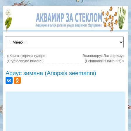
«
Криптокорина гудоро
Эхинодорус Латифолиус
(Cryptocoryne hudoroi)
(Echinodorus latifolius)
»
Ариус зимана (Ariopsis seemanni)