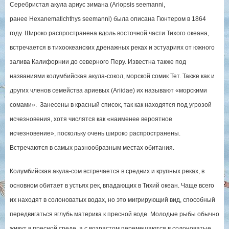
Серебристая акула ариус зимана (Ariopsis seemanni,
ранее Hexanematichthys seemanni) была описана Гюнтером в 1864
году. Широко распространена вдоль восточной части Тихого океана,
встречается в тихоокеанских дренажных реках и эстуариях от южного
залива Калифорнии до северного Перу. Известна также под
названиями колумбийская акула-сокол, морской сомик Тет. Также как и
других членов семейства ариевых (Ariidae) их называют «морскими
сомами». Занесены в красный список, так как находятся под угрозой
исчезновения, хотя числятся как «наименее вероятное
исчезновение», поскольку очень широко распространены.
Встречаются в самых разнообразным местах обитания.
Колумбийская акула-сом встречается в средних и крупных реках, в
основном обитает в устьях рек, впадающих в Тихий океан. Чаще всего
их находят в солоноватых водах, но это мигрирующий вид, способный
передвигаться вглубь материка к пресной воде. Молодые рыбы обычно
живут в пресной среде, а с возрастом перемещаются в солоноватые