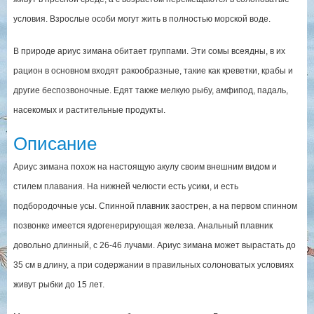
условия. Взрослые особи могут жить в полностью морской воде.
В природе ариус зимана обитает группами. Эти сомы всеядны, в их
рацион в основном входят ракообразные, такие как креветки, крабы и
другие беспозвоночные. Едят также мелкую рыбу, амфипод, падаль,
насекомых и растительные продукты.
Описание
Ариус зимана похож на настоящую акулу своим внешним видом и
стилем плавания. На нижней челюсти есть усики, и есть
подбородочные усы. Спинной плавник заострен, а на первом спинном
позвонке имеется ядогенерирующая железа. Анальный плавник
довольно длинный, с 26-46 лучами. Ариус зимана может вырастать до
35 см в длину, а при содержании в правильных солоноватых условиях
живут рыбки до 15 лет.