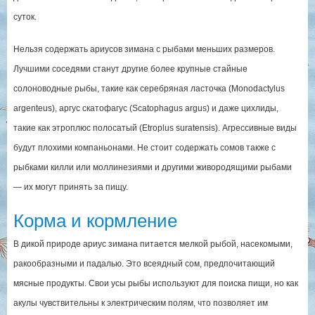
суток.
Нельзя содержать ариусов зимана с рыбами меньших размеров.
Лучшими соседями станут другие более крупные стайные
солоноводные рыбы, такие как серебряная ласточка (Monodactylus
argenteus), аргус скатофагус (Scatophagus argus) и даже цихлиды,
такие как этроплюс полосатый (Etroplus suratensis). Агрессивные виды
будут плохими компаньонами. Не стоит содержать сомов также с
рыбками килли или моллинезиями и другими живородящими рыбами
— их могут принять за пищу.
Корма и кормление
В дикой природе ариус зимана питается мелкой рыбой, насекомыми,
ракообразными и падалью. Это всеядный сом, предпочитающий
мясные продукты. Свои усы рыбы используют для поиска пищи, но как
акулы чувствительны к электрическим полям, что позволяет им