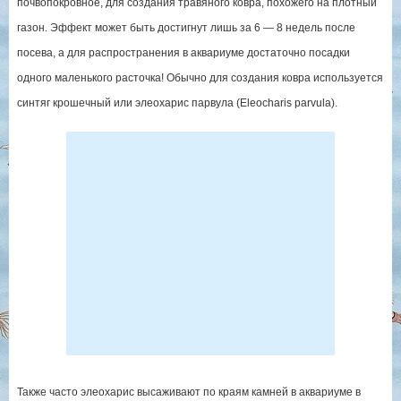
почвопокровное, для создания травяного ковра, похожего на плотный
газон. Эффект может быть достигнут лишь за 6 — 8 недель после
посева, а для распространения в аквариуме достаточно посадки
одного маленького расточка! Обычно для создания ковра используется
синтяг крошечный или элеохарис парвула (Eleocharis parvula).
Также часто элеохарис высаживают по краям камней в аквариуме в