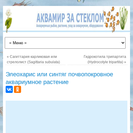
«
Сагиттария карликовая или
Гидрокотила трипартита
стрелолист (Sagittaria subulata)
(Hydrocotyle tripartita)
»
Элеохарис или синтяг почвопокровное
аквариумное растение