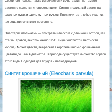
Северного полюса. Также встречается и в Австралии, но там это
растение является «переселенцем». Синтяг игольчатый растет на
влажных лугах и вдоль мутных ручьев. Предпочитает любые участки,
где вода присутствует постоянно.
Элеохарис игольчатый — это трава или осока с длинной и острой, как
стебли, травой, высотой около 12-15 см (в болотистой местности
короче). Может цвести, выбрасывая короткие шипы с крошечными
цветами до 5 мм в диаметре. В природе существует множество сортов
этого вида. Подходит для прудов и палюдариумов.
Cинтяг крошечный (Eleocharis parvula)