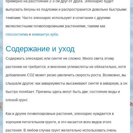
примерно на расстоянии 2-3 см друг от друга. Элеохарис будет
выпускать бегуны из подложки и распространится довольно быстрыми
темпами. Часто элеохарис используют в сочетании с другими
мелколистными почвопокровными растениями, такими как
глоссостигма
и
хемиантус куба
.
Содержание и уход
Содержать элеохарис или синтяг не сложно. Много света этому
растению не требуется, и внесение углекислоты не обязательно, хотя
добавление СО2 может резко увеличить скорость роста. Возможно, вы
слышали другое: как аквариумисты высаживают синтяг в аквариум, а он
быстро погибает. Причины здесь могут быть две: состояние воды и
плохой грунт.
Как и другие почвопокровные растения, элеохарис нуждается в
хорошем питательном грунте, и это касается всех видов этого
растения. В любом случае грунт желательно использовать очень