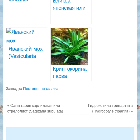
Бликса
(Anubias var.
японская или
barteri)
японика (blyxa
japonica)
Яванский мох
(Vesicularia
dubyana)
Криптокорина
парва
(Cryptocoryne
Закладка
Постоянная ссылка
.
parva)
«
Сагиттария карликовая или
Гидрокотила трипартита
стрелолист (Sagittaria subulata)
(Hydrocotyle tripartita)
»