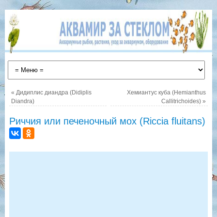
«
Дидиплис диандра (Didiplis
Хемиантус куба (Hemianthus
Diandra)
Callitrichoides)
»
Риччия или печеночный мох (Riccia fluitans)