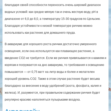
благодаря своей способности переносить очень широкий диапазон
водных условий: как средне мягкую так и очень жесткую воду, рН в
диапазоне от 6,0 до 8,0, а температуру 15-30 градусов по Цельсию.
Благодаря устойчивости к низкой температуре риччию можно
использовать как растение для домашнего пруда.
В аквариуме для хорошего роста риччии достаточно умеренного
освещения, если она используется как плавающее растение, а
введение СО2 не требуется. Если же риччия привязывается к камням и
корягам и погружается на дно аквариума, то требования к освещению
повышаются — от 0,75 ватт на литр воды и более и желателен
хороший уровень СО2. Также в этом случае растение будет весьма
благодарно за внесение в воду удобрений (азота, фосфата, калия и
железа). И, разумеется, при правильном содержании риччия будет
регулярно красиво наполняться пузырьками воздуха.