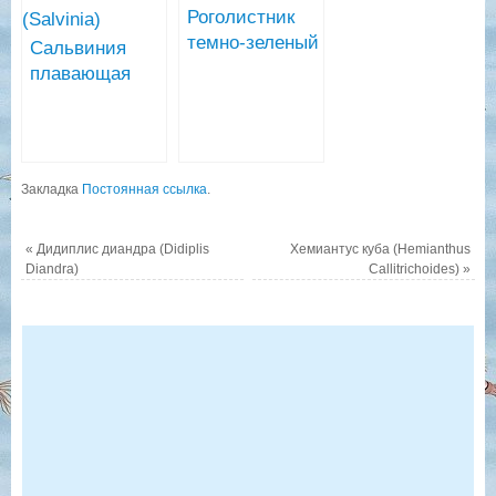
Роголистник
aquatica)
темно-зеленый
Сальвиния
(Ceratophyllum
плавающая
demursum)
(Salvinia)
Закладка
Постоянная ссылка
.
«
Дидиплис диандра (Didiplis
Хемиантус куба (Hemianthus
Diandra)
Callitrichoides)
»