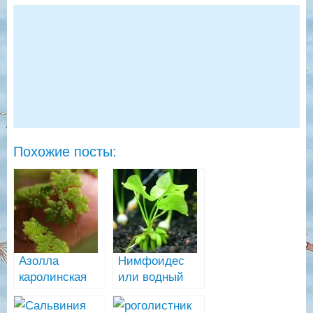
Похожие посты:
Азолла
Нимфоидес
каролинская
или водный
(Azolla
банан
caroliniana)
(Nymphoides