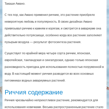
Такаши Амано.
С тех пор, как Амано применил риччию, это растение приобрело
невероятную любовь и популярность. В своих дизайнах Амано
привязывал риччию к камням и корягам, и смотрится в аквариуме она
действительно потрясающе, особенно когда все растение заполняют
пузырьки воздуха — результат фотосинтеза растения.
Существует по крайней мера четыре сорта риччии, японская,
европейская, таиландская и сингапурская, однако только японская
разновидность пригодна для использования полностью погруженной в
воду. В настоящий момент риччия разводится во всех основных
питомниках водных аквариумных растений.
Риччия содержание
Риччия чрезвычайно неприхотливое растение, рекомендуется для
использования новичками. Весьма распространенным растение стало