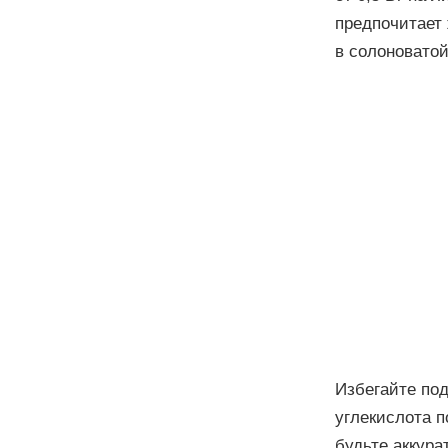
предпочитает
в солоноватой
Избегайте под
углекислота п
будьте аккура