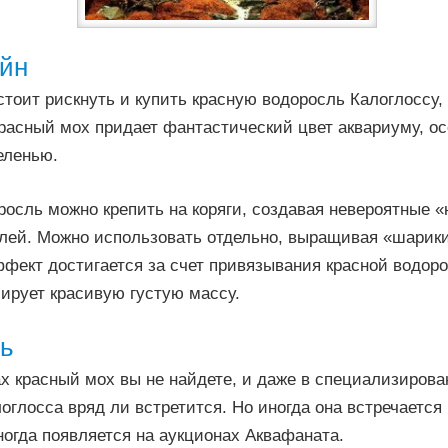
йн
 стоит рискнуть и купить красную водоросль Калоглоссу,
расный мох придает фантастический цвет аквариуму, ос
еленью.
осль можно крепить на коряги, создавая невероятные «
лей. Можно использовать отдельно, выращивая «шарики
фект достигается за счет привязывания красной водоро
ирует красивую густую массу.
ть
х красный мох вы не найдете, и даже в специализирова
оглосса вряд ли встретится. Но иногда она встречается
огда появляется на аукционах Аквафаната.