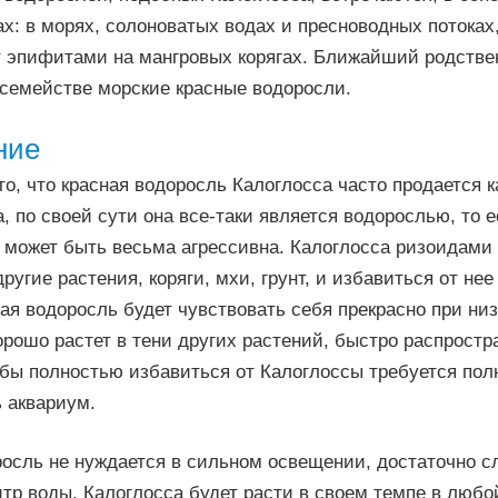
х: в морях, солоноватых водах и пресноводных потоках,
ут эпифитами на мангровых корягах. Ближайший родстве
 семействе морские красные водоросли.
ние
то, что красная водоросль Калоглосса часто продается к
, по своей сути она все-таки является водорослью, то 
и может быть весьма агрессивна. Калоглосса ризоидами
другие растения, коряги, мхи, грунт, и избавиться от не
ая водоросль будет чувствовать себя прекрасно при ни
рошо растет в тени других растений, быстро распростр
обы полностью избавиться от Калоглоссы требуется по
 аквариум.
осль не нуждается в сильном освещении, достаточно сл
литр воды. Калоглосса будет расти в своем темпе в любо