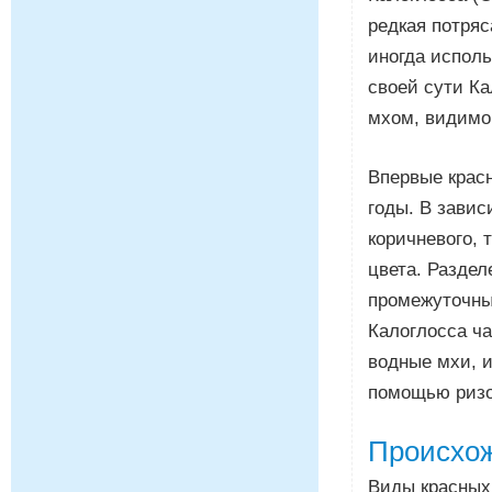
редкая потря
иногда исполь
своей сути Ка
мхом, видимо,
Впервые красн
годы. В завис
коричневого, 
цвета. Раздел
промежуточны
Калоглосса ча
водные мхи, и
помощью ризо
Происхо
Виды красных 