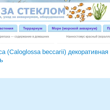
астения
Террариум
Море (морской аквариум)
П
репаха — содержание в домашних
Нанностомус красный (коралл
а (Caloglossa beccarii) декоративная
ь