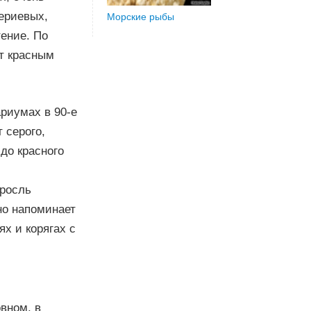
ериевых,
Морские рыбы
тение. По
ют красным
риумах в 90-е
 серого,
до красного
росль
но напоминает
ях и корягах с
вном, в