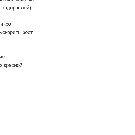
 водорослей).
микро
ускорить рост
ые
з красной