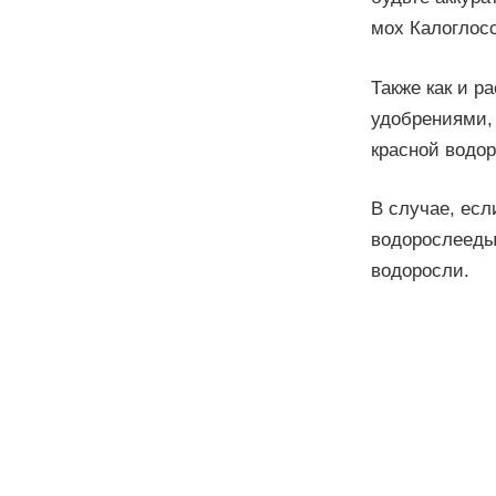
мох Калоглосс
Также как и р
удобрениями,
красной водо
В случае, ес
водорослееды
водоросли.