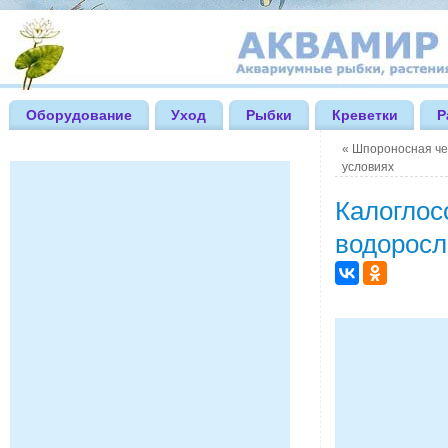
Оборудование
Уход
Рыбки
Креветки
Р
«
Шпороносная че
условиях
Калоглосс
водоросл