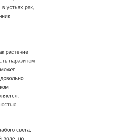
 в устьях рек,
нник
ак растение
есть паразитом
 может
е довольно
зком
аняется.
лностью
абого света,
й воде, но