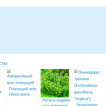
сты:
Плачущий мох
a
(Vesicularia
ferriei
Ротала индика
Эхинодорус
‘Weeping’)
или аммания