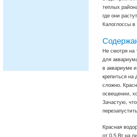
теплых района
где они раст
Калоглоссы в
Содержа
Не смотря на 
для аквариума
в аквариуме 
крепиться на 
сложно. Красн
освещении, хо
Зачастую, чт
перезапустить
Красная водор
от 0,5 Вт на 