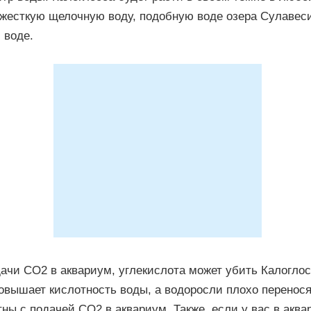
 жесткую щелочную воду, подобную воде озера Сулавес
 воде.
ачи СО2 в аквариум, углекислота может убить Калоглос
овышает кислотность воды, а водоросли плохо перенося
тны с подачей СО2 в аквариум. Также, если у вас в акв