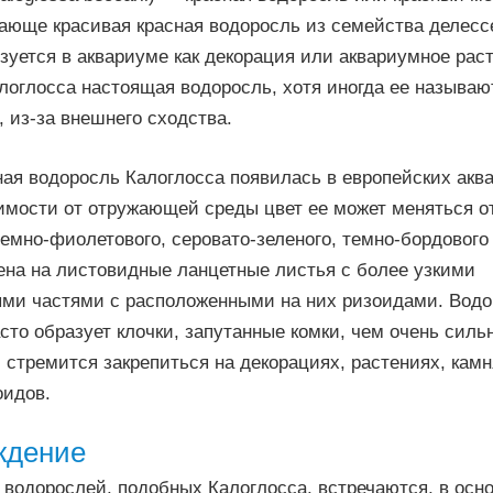
сающе красивая красная водоросль из семейства делесс
зуется в аквариуме как декорация или аквариумное рас
логлосса настоящая водоросль, хотя иногда ее называ
 из-за внешнего сходства.
ая водоросль Калоглосса появилась в европейских аква
имости от отружающей среды цвет ее может меняться от
темно-фиолетового, серовато-зеленого, темно-бордового 
ена на листовидные ланцетные листья с более узкими
ми частями с расположенными на них ризоидами. Водо
сто образует клочки, запутанные комки, чем очень силь
 стремится закрепиться на декорациях, растениях, камн
идов.
ждение
водорослей, подобных Калоглосса, встречаются, в осно