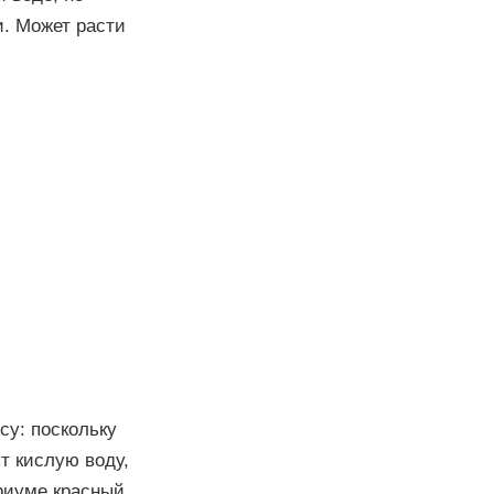
и. Может расти
су: поскольку
т кислую воду,
ариуме красный