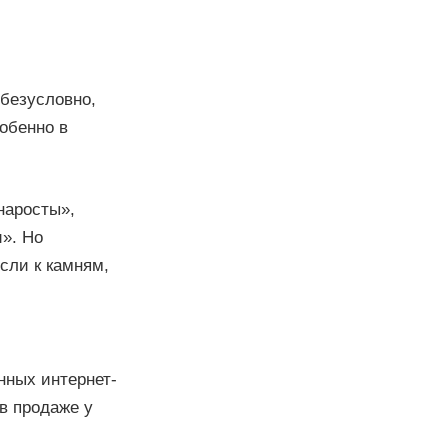
 безусловно,
обенно в
наросты»,
». Но
сли к камням,
нных интернет-
 в продаже у