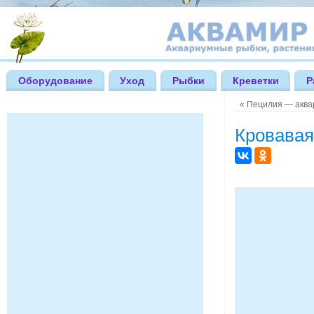
Оборудование
Уход
Рыбки
Креветки
Р
«
Пецилия — аква
Кровавая