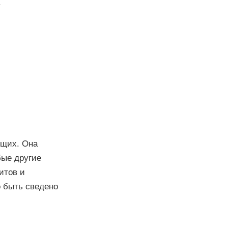
.
ющих. Она
бые другие
итов и
о быть сведено