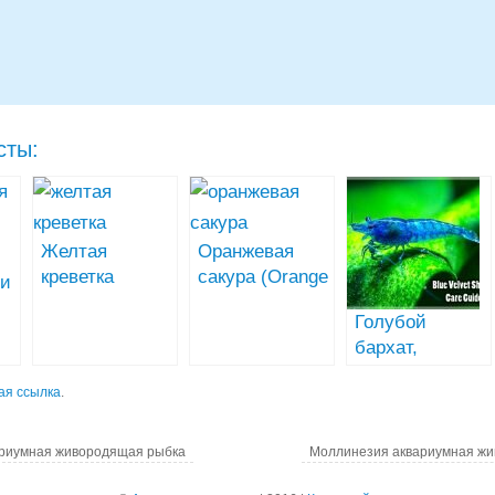
сты:
Желтая
Оранжевая
креветка
сакура (Orange
ри
неокаридина,
Sakura Shrimp)
Голубой
содержание
r.
бархат,
неокаридина
ая ссылка
.
(Neocaridina
var. Blue Velvet
Shrimp)
риумная живородящая рыбка
Моллинезия аквариумная ж