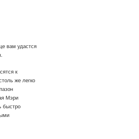
ще вам удастся
.
сятся к
столь же легко
пазон
ая Мэри
ь быстро
выми