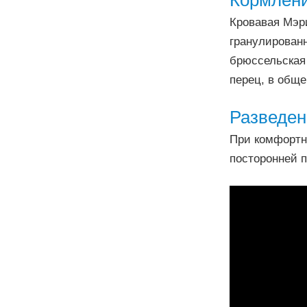
Кормлен
Кровавая Мэри
гранулированн
брюссельская 
перец, в обще
Разведен
При комфортн
посторонней 