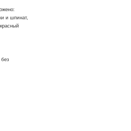
ожено:
ки и шпинат,
 красный
 без