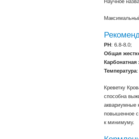
Научное назван
Максимальный
Рекоменд
PH
: 6.8-8.0;
Общая жестк
Карбонатная 
Температура
Креветку Кро
способна выжи
аквариумные к
повышенное с
к минимуму.