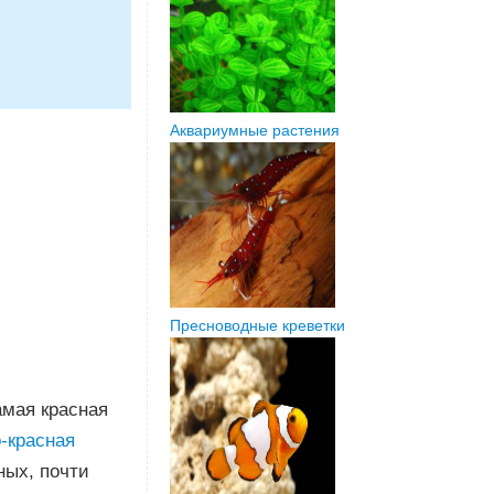
Аквариумные растения
Пресноводные креветки
амая красная
-красная
ных, почти