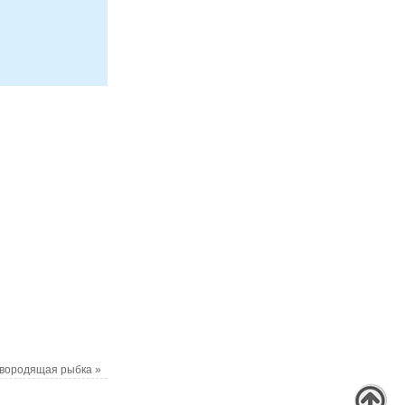
ивородящая рыбка
»