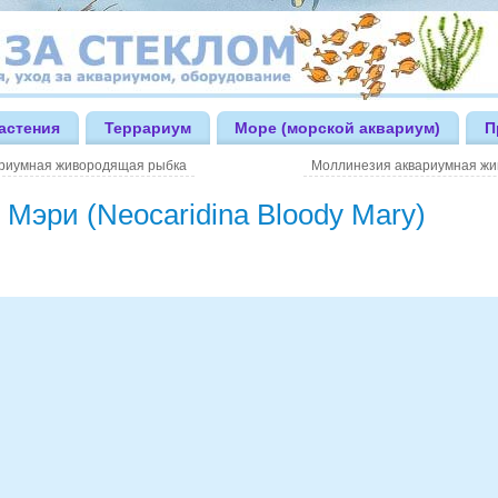
астения
Террариум
Море (морской аквариум)
П
риумная живородящая рыбка
Моллинезия аквариумная ж
 Мэри (Neocaridina Bloody Mary)