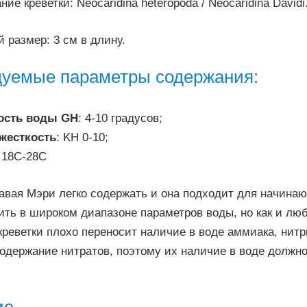
ие креветки: Neocaridina heteropoda / Neocaridina Davidi
 размер: 3 см в длину.
уемые параметры содержания:
ость воды GH
: 4-10 градусов;
жесткость
: KH 0-10;
: 18C-28C
вавая Мэри легко содержать и она подходит для начина
ть в широком диапазоне параметров воды, но как и лю
реветки плохо переносит наличие в воде аммиака, нитр
одержание нитратов, поэтому их наличие в воде должн