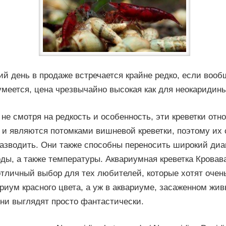
й день в продаже встречается крайне редко, если вооб
умеется, цена чрезвычайно высокая как для неокаридины
 не смотря на редкость и особенность, эти креветки отно
и являются потомками вишневой креветки, поэтому их 
разводить. Они также способны переносить широкий диа
ды, а также температуры. Аквариумная креветка Кровав
отличный выбор для тех любителей, которые хотят очен
риум красного цвета, а уж в аквариуме, засаженном жи
ни выглядят просто фантастически.