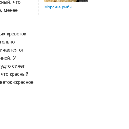
сный, что
Морские рыбы
о, менее
ых креветок
ательно
ичается от
нной. У
будто сияет
 что красный
еветок «красное