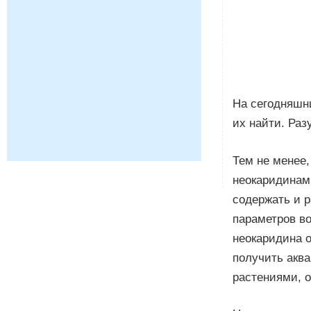
На сегодняшни
их найти. Раз
Тем не менее,
неокаридинам 
содержать и 
параметров во
неокаридина 
получить аква
растениями, о