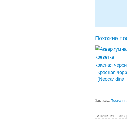
Похожие по
Красная чер
(Neocaridina
Heteropoda va
Red)
аквариумная
Закладка
Постоянн
креветка
«
Пецилия — аква