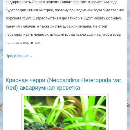
подкармливать 2 раза в неделю. Однако при таком кормлении вода
будет загрязняться быстрее, поэтому при подменах воды обязательно
сифоньте грунт. С удовольствием десятиногие будут кушать морковку,
тыкву или кабачок, а также листья дуба или кепанга. Не стоит
перекармливать креветок, излишки корма нужно удалять, чтобы вода
не начала портиться.
Продолжение
→
Красная черри (Neocaridina Heteropoda var.
Red) аквариумная креветка