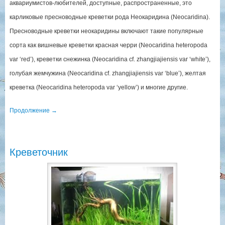
аквариумистов-любителей, доступные, распространенные, это
карликовые пресноводные креветки рода Неокаридина (Neocaridina).
Пресноводные креветки неокаридины включают такие популярные
сорта как вишневые креветки красная черри (Neocaridina heteropoda
var ‘red’), креветки снежинка (Neocaridina cf. zhangjiajiensis var ‘white’),
голубая жемчужина (Neocaridina cf. zhangjiajiensis var ‘blue’), желтая
креветка (Neocaridina heteropoda var ‘yellow’) и многие другие.
Продолжение
→
Креветочник