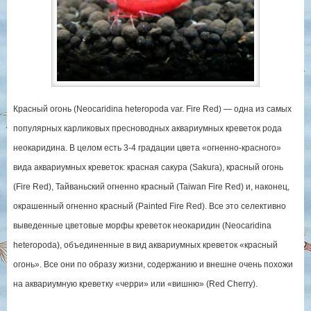
Красный огонь (Neocaridina heteropoda var. Fire Red) — одна из самых
популярных карликовых пресноводных аквариумных креветок рода
неокаридина. В целом есть 3-4 градации цвета «огненно-красного»
вида аквариумных креветок: красная сакура (Sakura), красный огонь
(Fire Red), Тайваньский огненно красный (Taiwan Fire Red) и, наконец,
окрашенный огненно красный (Painted Fire Red). Все это селективно
выведенные цветовые морфы креветок неокаридин (Neocaridina
heteropoda), объединенные в вид аквариумных креветок «красный
огонь». Все они по образу жизни, содержанию и внешне очень похожи
на аквариумную креветку «черри» или «вишню» (Red Cherry).