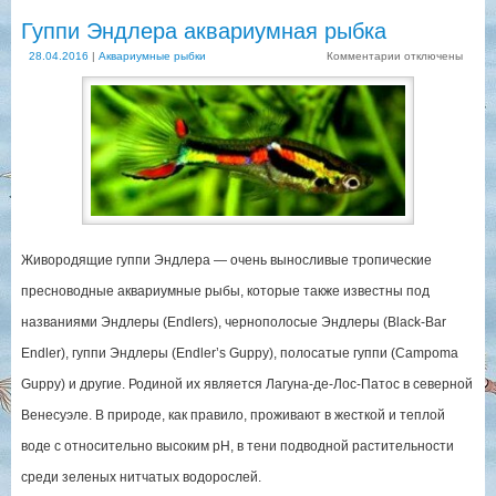
Гуппи Эндлера аквариумная рыбка
28.04.2016
|
Аквариумные рыбки
Комментарии
отключены
Живородящие гуппи Эндлера — очень выносливые тропические
пресноводные аквариумные рыбы, которые также известны под
названиями Эндлеры (Endlers), чернополосые Эндлеры (Black-Bar
Endler), гуппи Эндлеры (Endler’s Guppy), полосатые гуппи (Campoma
Guppy) и другие. Родиной их является Лагуна-де-Лос-Патос в северной
Венесуэле. В природе, как правило, проживают в жесткой и теплой
воде с относительно высоким рН, в тени подводной растительности
среди зеленых нитчатых водорослей.