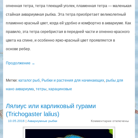
огненная тетра, тетра тлеющий уголек, пламенная тетра — маленькая
стайная аквариумная рыбка. Эта тетра приобретает великолепный
пламенно красный цвет, когда ей удобно и комфортно в аквариуме. Как
правило, эта тетра серебристая в передней части и огненно-красного
цвета на спине, и особенно ярко-красный цвет проявляется в
основе ребер.
Продолжение
→
Метки:
каталог рыб
,
Рыбки и растения для начинающих
,
рыбы для
нано аквариума
,
тетры
,
харациновые
Лялиус или карликовый гурами
(Trichogaster lalius)
10.05.2016
|
Аквариумные рыбки
Комментарии
отключены