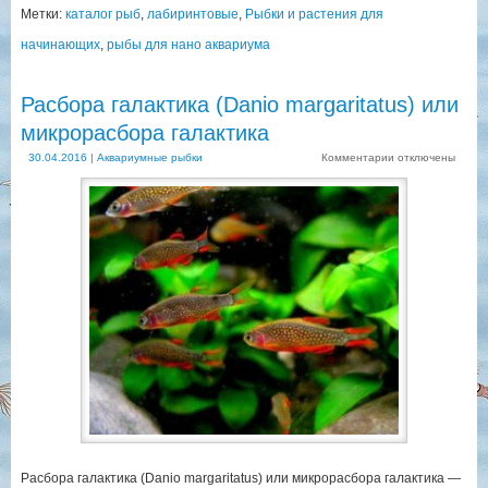
Метки:
каталог рыб
,
лабиринтовые
,
Рыбки и растения для
начинающих
,
рыбы для нано аквариума
Расбора галактика (Danio margaritatus) или
микрорасбора галактика
30.04.2016
|
Аквариумные рыбки
Комментарии
отключены
Расбора галактика (Danio margaritatus) или микрорасбора галактика —