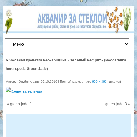
«
Зеленая креветка неокаридина «Зеленый нефрит» (Neocaridina
heteropoda Green Jade)
Автор:
|
Опубликовано
06.10.2016
|
Полный размер - это
600 × 363
пикселей
«
green-jade-1
green-jade-3
»