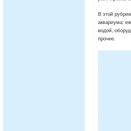
В этой рубрик
аквариума; е
водой, обору
прочее.