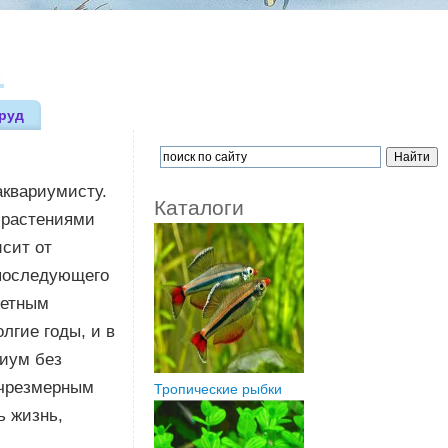
руд
аквариумисту.
Каталоги
 растениями
исит от
 последующего
жетным
лгие годы, и в
иум без
 чрезмерным
Тропические рыбки
ь жизнь,