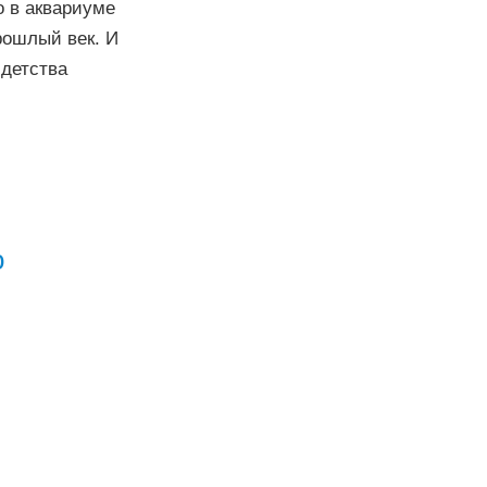
о в аквариуме
рошлый век. И
 детства
о