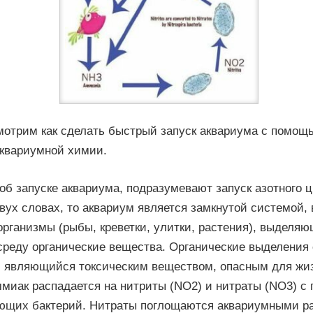
мотрим как сделать быстрый запуск аквариума с помощ
аквариумной химии.
 об запуске аквариума, подразумевают запуск азотного 
вух словах, то аквариум является замкнутой системой, 
рганизмы (рыбы, креветки, улитки, растения), выделяю
реду органические вещества. Органические выделения
, являющийся токсическим веществом, опасным для жи
ммиак распадается на нитриты (NO2) и нитраты (NO3) 
щих бактерий. Нитраты поглощаются аквариумными р