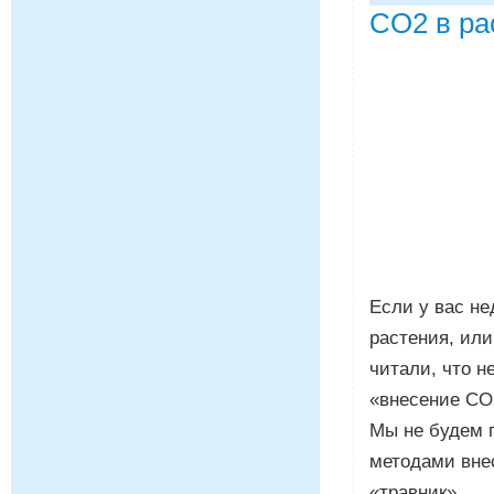
CO2 в ра
Если у вас н
растения, или
читали, что 
«внесение CO2
Мы не будем г
методами вне
«травник».