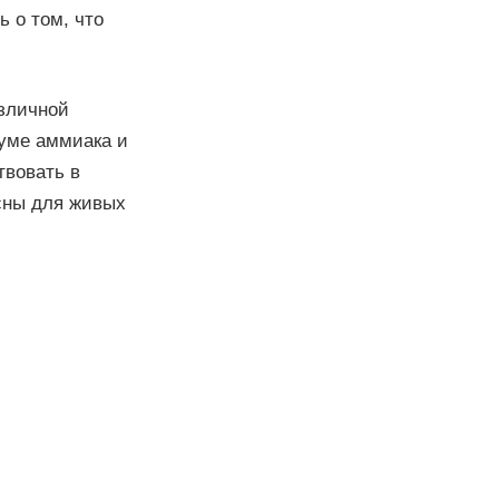
ь о том, что
зличной
уме аммиака и
твовать в
сны для живых