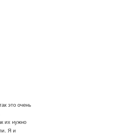
ак это очень
х
ак их нужно
ли. Я и