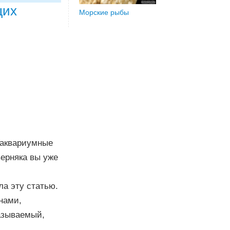
щих
Морские рыбы
 аквариумные
верняка вы уже
ла эту статью.
нами,
азываемый,