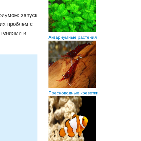
риумом: запуск
их проблем с
стениями и
Аквариумные растения
Пресноводные креветки