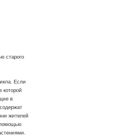
ью старого
цикла. Если
в которой
щие в
 содержат
зни жителей
с помощью
астениями.