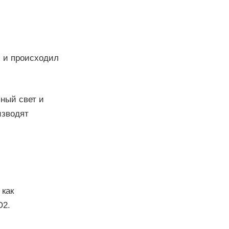
и и происходил
ный свет и
изводят
 как
О2.