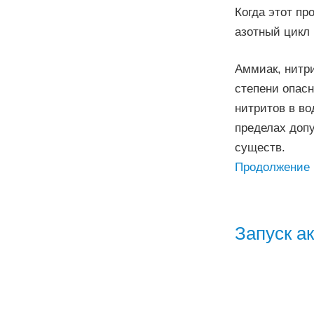
Когда этот пр
азотный цикл 
Аммиак, нитр
степени опас
нитритов в во
пределах доп
существ.
Продолжение
Запуск ак