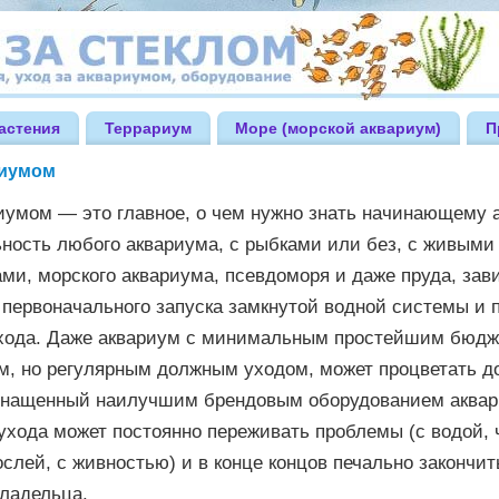
астения
Террариум
Море (морской аквариум)
П
риумом
иумом — это главное, о чем нужно знать начинающему 
ность любого аквариума, с рыбками или без, с живыми
ами, морского аквариума, псевдоморя и даже пруда, зав
 первоначального запуска замкнутой водной системы и
ухода. Даже аквариум с минимальным простейшим бюд
, но регулярным должным уходом, может процветать до
снащенный наилучшим брендовым оборудованием аквар
ухода может постоянно переживать проблемы (с водой,
слей, с живностью) и в конце концов печально закончит
владельца.