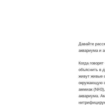
Давайте расс
аквариума и 
Когда говорят
объяснить в д
живут живые о
окружающую с
аммиак (NH3)
аквариума. А
нитрифицирую